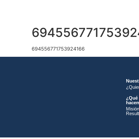
69455677175392
694556771753924166
Nuest
¿Quie
¿Qué 
hace
Misión
Resul