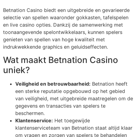
Betnation Casino biedt een uitgebreide en gevarieerde
selectie van spellen waaronder gokkasten, tafelspelen
en live casino opties. Dankzij de samenwerking met
toonaangevende spelontwikkelaars, kunnen spelers
genieten van spellen van hoge kwaliteit met
indrukwekkende graphics en geluidseffecten.
Wat maakt Betnation Casino
uniek?
Veiligheid en betrouwbaarheid:
Betnation heeft
een sterke reputatie opgebouwd op het gebied
van veiligheid, met uitgebreide maatregelen om de
gegevens en transacties van spelers te
beschermen.
Klantenservice:
Het toegewijde
klantenserviceteam van Betnation staat altijd klaar
om vragen en zorgen van spelers te behandelen