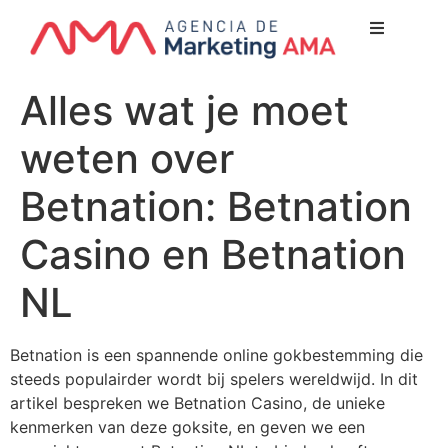
Nuest
Alles wat je moet
¿Quien
weten over
Lo qu
Servicio
Betnation: Betnation
Nuestr
Casino en Betnation
Clientes
NL
Newsl
Blog
Betnation is een spannende online gokbestemming die
Conta
steeds populairder wordt bij spelers wereldwijd. In dit
Escríbe
artikel bespreken we Betnation Casino, de unieke
kenmerken van deze goksite, en geven we een