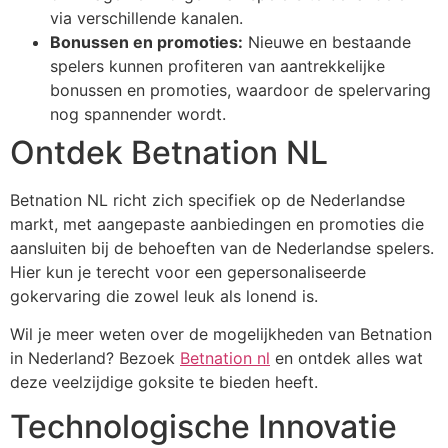
via verschillende kanalen.
Bonussen en promoties:
Nieuwe en bestaande
spelers kunnen profiteren van aantrekkelijke
bonussen en promoties, waardoor de spelervaring
nog spannender wordt.
Ontdek Betnation NL
Betnation NL richt zich specifiek op de Nederlandse
markt, met aangepaste aanbiedingen en promoties die
aansluiten bij de behoeften van de Nederlandse spelers.
Hier kun je terecht voor een gepersonaliseerde
gokervaring die zowel leuk als lonend is.
Wil je meer weten over de mogelijkheden van Betnation
in Nederland? Bezoek
Betnation nl
en ontdek alles wat
deze veelzijdige goksite te bieden heeft.
Technologische Innovatie