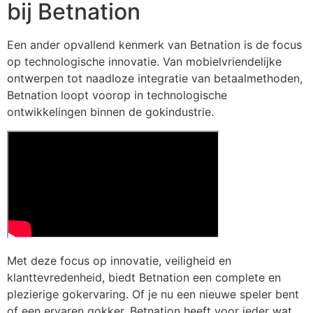
bij Betnation
Een ander opvallend kenmerk van Betnation is de focus
op technologische innovatie. Van mobielvriendelijke
ontwerpen tot naadloze integratie van betaalmethoden,
Betnation loopt voorop in technologische
ontwikkelingen binnen de gokindustrie.
Met deze focus op innovatie, veiligheid en
klanttevredenheid, biedt Betnation een complete en
plezierige gokervaring. Of je nu een nieuwe speler bent
of een ervaren gokker, Betnation heeft voor ieder wat