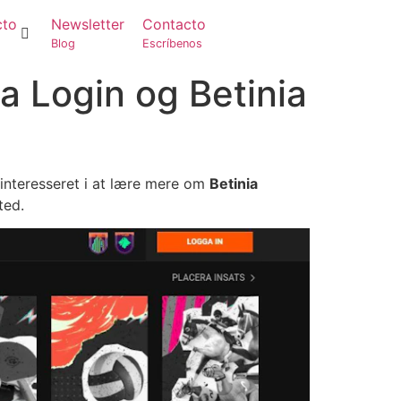
cto
Newsletter
Contacto
Blog
Escríbenos
ia Login og Betinia
 interesseret i at lære mere om
Betinia
ted.