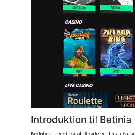
Introduktion til Betinia
Betinia
er kendt for at tilbyde en dynamisk s