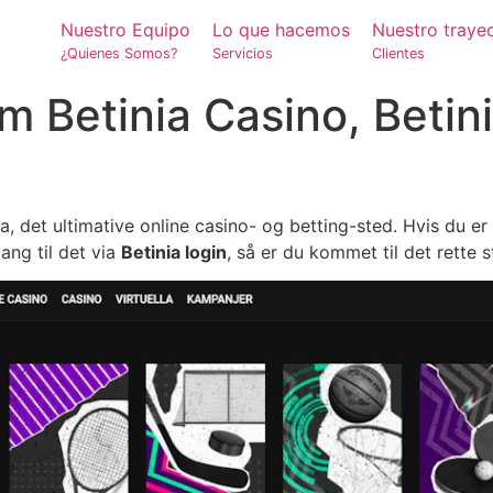
Nuestro Equipo
Lo que hacemos
Nuestro traye
¿Quienes Somos?
Servicios
Clientes
m Betinia Casino, Betin
 det ultimative online casino- og betting-sted. Hvis du er
ang til det via
Betinia login
, så er du kommet til det rette s