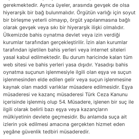
gerekmektedir. Ayrıca üyeler, arasında gevşek de olsa
hiyerarşik bir bağ bulunmalıdır. Örgütün varlığı için soyut
bir birleşme yeterli olmayıp, örgüt yapılanmasına bağlı
olarak gevşek veya sıkı bir hiyerarşik ilişki olmalıdır.
Ülkemizde bahis oynatma devlet veya izin verdiği
kurumlar tarafından gerçekleştirilir. İzin alan kurumlar
tarafından işletilen bahis yerleri veya internet siteleri
yasal kabul edilmektedir. Bu durum haricinde kalan tüm
web sitesi ve bahis yerleri yasa dışıdır. Yasadışı bahis
oynatma suçunun işlenmesiyle ilgili olan eşya ve suçun
işlenmesinden elde edilen gelir veya suçun işlenmesine
kaynak olan maddi varlıklar müsadere edilmesidir. Eşya
müsaderesi ve kazanç müsaderesi Türk Ceza Kanunu
içerisinde işlenmiş olup 54. Müsadere, işlenen bir suç ile
ilgili olarak belirli bazı eşya veya kazançların
mülkiyetinin devlete geçmesidir. Bu anlamda suça ait
izlerin yok edilmesi amacına gerçekten hizmet eden
yegâne güvenlik tedbiri müsaderedir.