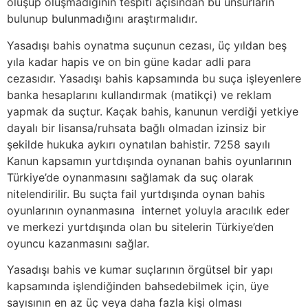
oluşup oluşmadığının tespiti açısından bu unsurların
bulunup bulunmadığını araştırmalıdır.
Yasadışı bahis oynatma suçunun cezası, üç yıldan beş
yıla kadar hapis ve on bin güne kadar adli para
cezasıdır. Yasadışı bahis kapsamında bu suça işleyenlere
banka hesaplarını kullandırmak (matikçi) ve reklam
yapmak da suçtur. Kaçak bahis, kanunun verdiği yetkiye
dayalı bir lisansa/ruhsata bağlı olmadan izinsiz bir
şekilde hukuka aykırı oynatılan bahistir. 7258 sayılı
Kanun kapsamın yurtdışında oynanan bahis oyunlarının
Türkiye’de oynanmasını sağlamak da suç olarak
nitelendirilir. Bu suçta fail yurtdışında oynan bahis
oyunlarının oynanmasına internet yoluyla aracılık eder
ve merkezi yurtdışında olan bu sitelerin Türkiye’den
oyuncu kazanmasını sağlar.
Yasadışı bahis ve kumar suçlarının örgütsel bir yapı
kapsamında işlendiğinden bahsedebilmek için, üye
sayısının en az üç veya daha fazla kişi olması