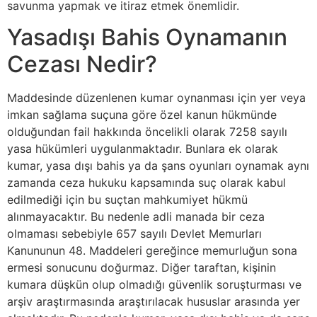
savunma yapmak ve itiraz etmek önemlidir.
Yasadışı Bahis Oynamanın
Cezası Nedir?
Maddesinde düzenlenen kumar oynanması için yer veya
imkan sağlama suçuna göre özel kanun hükmünde
olduğundan fail hakkında öncelikli olarak 7258 sayılı
yasa hükümleri uygulanmaktadır. Bunlara ek olarak
kumar, yasa dışı bahis ya da şans oyunları oynamak aynı
zamanda ceza hukuku kapsamında suç olarak kabul
edilmediği için bu suçtan mahkumiyet hükmü
alınmayacaktır. Bu nedenle adli manada bir ceza
olmaması sebebiyle 657 sayılı Devlet Memurları
Kanununun 48. Maddeleri gereğince memurluğun sona
ermesi sonucunu doğurmaz. Diğer taraftan, kişinin
kumara düşkün olup olmadığı güvenlik soruşturması ve
arşiv araştırmasında araştırılacak hususlar arasında yer