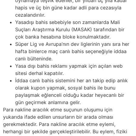
oynamaya teşvik edenler, bir yıldan üç yıla kadar
hapis ve üç bin güne kadar adli para cezasıyla
cezalandırılır.
Yasadışı bahis sebebiyle son zamanlarda Mali
Suçları Araştırma Kurulu (MASAK) tarafından bir
çok banka hesabına bloke konulmaktadır.
Süper Lig ve Avrupa’nın dev liglerinin yanı sıra her
hafta binlerce maç canlı bahis seçeneğiyle iddaa
canlı bülteninde.
Yasa dışı bahis reklamı yapmak için açılan web
sitesi derhal kapatılır.
İddaa canlı bahis sistemini her an takip edip anlık
olarak kupon yapmak, sosyal bahis ile bunu
paylaşmak eğlenceli olduğu kadar heyecanlı bir
gün geçirmek anlamına gelir.
Para nakline aracılık etme suçunun oluşumu için
yukarıda ifade edilen unsurların bir arada olması
gerekmektedir. Para nakline aracılık etme eylemi,
herhangi bir şekilde gerçekleştirilebilir. Bu eylem, fiziki