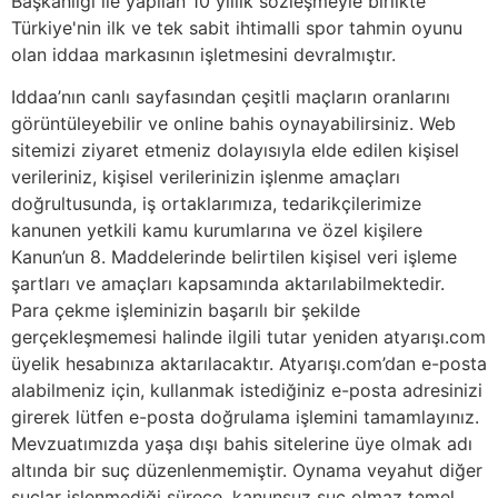
Başkanlığı ile yapılan 10 yıllık sözleşmeyle birlikte
Türkiye'nin ilk ve tek sabit ihtimalli spor tahmin oyunu
olan iddaa markasının işletmesini devralmıştır.
Iddaa’nın canlı sayfasından çeşitli maçların oranlarını
görüntüleyebilir ve online bahis oynayabilirsiniz. Web
sitemizi ziyaret etmeniz dolayısıyla elde edilen kişisel
verileriniz, kişisel verilerinizin işlenme amaçları
doğrultusunda, iş ortaklarımıza, tedarikçilerimize
kanunen yetkili kamu kurumlarına ve özel kişilere
Kanun’un 8. Maddelerinde belirtilen kişisel veri işleme
şartları ve amaçları kapsamında aktarılabilmektedir.
Para çekme işleminizin başarılı bir şekilde
gerçekleşmemesi halinde ilgili tutar yeniden atyarışı.com
üyelik hesabınıza aktarılacaktır. Atyarışı.com’dan e-posta
alabilmeniz için, kullanmak istediğiniz e-posta adresinizi
girerek lütfen e-posta doğrulama işlemini tamamlayınız.
Mevzuatımızda yaşa dışı bahis sitelerine üye olmak adı
altında bir suç düzenlenmemiştir. Oynama veyahut diğer
suçlar işlenmediği sürece, kanunsuz suç olmaz temel