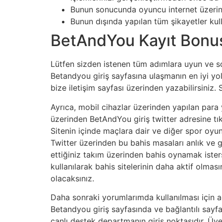
Bunun sonucunda oyuncu internet üzerin
Bunun dışında yapılan tüm şikayetler kulla
BetAndYou Kayıt Bonu
Lütfen sizden istenen tüm adımlara uyun ve s
Betandyou giriş sayfasına ulaşmanın en iyi yo
bize iletişim sayfası üzerinden yazabilirsiniz.
Ayrıca, mobil cihazlar üzerinden yapılan para 
üzerinden BetAndYou giriş twitter adresine tıkla
Sitenin içinde maçlara dair ve diğer spor oyunl
Twitter üzerinden bu bahis masaları anlık ve gü
ettiğiniz takım üzerinden bahis oynamak isterse
kullanılarak bahis sitelerinin daha aktif olma
olacaksınız.
Daha sonraki yorumlarımda kullanılması için a
Betandyou giriş sayfasında ve bağlantılı sayfa
canlı destek departmanın giriş noktasıdır. Üy