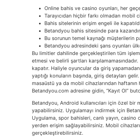
Online bahis ve casino oyunları, her geçe
Tarayıcıdan hiçbir farkı olmadan mobil cih
Bahis sitelerinin erişim engeli ile kapatı
Betandyou bahis sitesinde para kazandını
Bu sorunun temel kaynağı müşterilerin p
Betandyou adresindeki şans oyunları ülk
Bu limitler dahilinde gerçekleştirilen tüm işlem
etmesi ve belirli şartları karşılamamasındadı
kapatır. Haliyle oyuncular da giriş yapamadan 
yaptığı konuların başında, giriş detayları geli
masaüstü ya da mobil cihazlarından haftanın 
Betandyou.com adresine gidin, “Kayıt Ol” buto
Betandyou, Android kullanıcıları için özel bi
yapabilirsiniz. Uygulamayı indirmek için Betan
Uygulama, spor bahisleri, canlı yayın, casino
yerden erişim sağlayabilirsiniz. Mobil cihazları
gerçekleştirebilirsiniz.