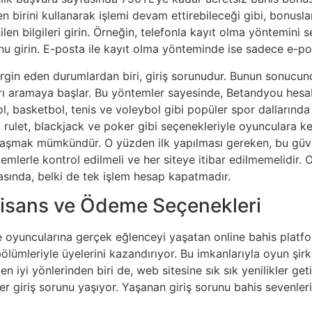
den birini kullanarak işlemi devam ettirebileceği gibi, bonusl
en bilgileri girin. Örneğin, telefonla kayıt olma yöntemini s
girin. E-posta ile kayıt olma yönteminde ise sadece e-posta
dirgin eden durumlardan biri, giriş sorunudur. Bunun sonucu
 aramaya başlar. Bu yöntemler sayesinde, Betandyou hesabın
ol, basketbol, tenis ve voleybol gibi popüler spor dallarında 
 rulet, blackjack ve poker gibi seçenekleriyle oyunculara key
 ulaşmak mümkündür. O yüzden ilk yapılması gereken, bu güve
emlerle kontrol edilmeli ve her siteye itibar edilmemelidir. 
asında, belki de tek işlem hesap kapatmadır.
Lisans ve Ödeme Seçenekleri
e oyuncularına gerçek eğlenceyi yaşatan online bahis platform
lümleriyle üyelerini kazandırıyor. Bu imkanlarıyla oyun şirk
en iyi yönlerinden biri de, web sitesine sık sık yenilikler get
r giriş sorunu yaşıyor. Yaşanan giriş sorunu bahis sevenler