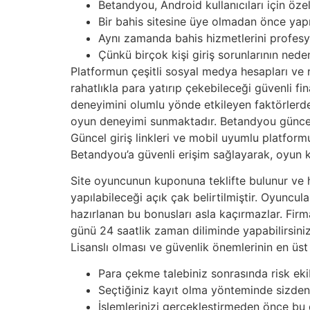
Betandyou, Android kullanıcıları için öz
Bir bahis sitesine üye olmadan önce yap
Aynı zamanda bahis hizmetlerini profesyon
Çünkü birçok kişi giriş sorunlarının ne
Platformun çeşitli sosyal medya hesapları ve res
rahatlıkla para yatırıp çekebileceği güvenli fi
deneyimini olumlu yönde etkileyen faktörlerdend
oyun deneyimi sunmaktadır. Betandyou güncel gi
Güncel giriş linkleri ve mobil uyumlu platform
Betandyou’a güvenli erişim sağlayarak, oyun key
Site oyuncunun kuponuna teklifte bulunur ve he
yapılabileceği açık çak belirtilmiştir. Oyunc
hazırlanan bu bonusları asla kaçırmazlar. Firma
günü 24 saatlik zaman diliminde yapabilirsini
Lisanslı olması ve güvenlik önemlerinin en üs
Para çekme talebiniz sonrasında risk ekib
Seçtiğiniz kayıt olma yönteminde sizden is
İşlemlerinizi gerçekleştirmeden önce bu d