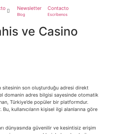
cto
Newsletter
Contacto
Blog
Escríbenos
ahis ve Casino
n sitesinin son oluşturduğu adresi direkt
l domanin adres bilgisi sayesinde otomatik
nan, Türkiye’de popüler bir platformdur.
Bu, kullanıcıların kişisel ilgi alanlarına göre
ı dünyasında güvenilir ve kesintisiz erişim