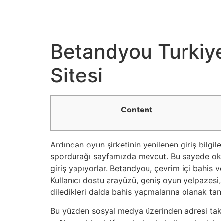
Betandyou Turkiye
Sitesi
Content
Ardından oyun şirketinin yenilenen giriş bilgi
spordurağı sayfamızda mevcut. Bu sayede oku
giriş yapıyorlar. Betandyou, çevrim içi bahis 
Kullanıcı dostu arayüzü, geniş oyun yelpazesi, fa
diledikleri dalda bahis yapmalarına olanak tanı
Bu yüzden sosyal medya üzerinden adresi takip