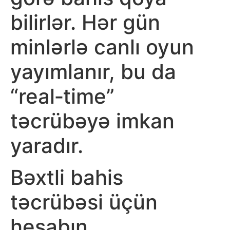
bilirlər. Hər gün
minlərlə canlı oyun
yayımlanır, bu da
“real‑time”
təcrübəyə imkan
yaradır.
Bəxtli bahis
təcrübəsi üçün
hesabın