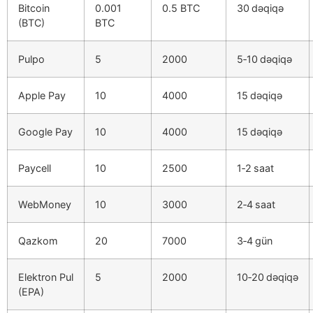
Bitcoin
0.001
0.5 BTC
30 dəqiqə
(BTC)
BTC
Pulpo
5
2000
5‑10 dəqiqə
Apple Pay
10
4000
15 dəqiqə
Google Pay
10
4000
15 dəqiqə
Paycell
10
2500
1‑2 saat
WebMoney
10
3000
2‑4 saat
Qazkom
20
7000
3‑4 gün
Elektron Pul
5
2000
10‑20 dəqiqə
(EPA)