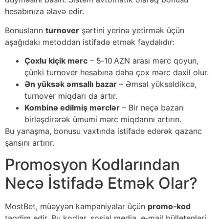
hesabınıza əlavə edir.
Bonusların
turnover
şərtini yerinə yetirmək üçün
aşağıdakı metoddan istifadə etmək faydalıdır:
Çoxlu kiçik mərc
– 5‑10 AZN arası mərc qoyun,
çünki turnover hesabına daha çox mərc daxil olur.
Ən yüksək əmsallı bazar
– Əmsal yüksəldikcə,
turnover miqdarı da artır.
Kombinə edilmiş mərclər
– Bir neçə bazarı
birləşdirərək ümumi mərc miqdarını artırın.
Bu yanaşma, bonusu vaxtında istifadə edərək qazanc
şansını artırır.
Promosyon Kodlarından
Necə İstifadə Etmək Olar?
MostBet, müəyyən kampaniyalar üçün
promo‑kod
təqdim edir. Bu kodlar, sosial media, e‑mail bülletenləri