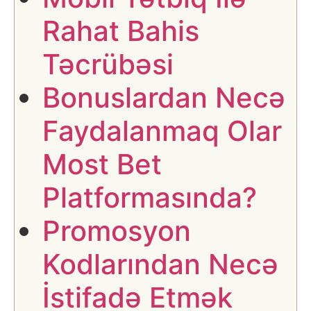
Rahat Bahis
Təcrübəsi
Bonuslardan Necə
Faydalanmaq Olar
Most Bet
Platformasında?
Promosyon
Kodlarından Necə
İstifadə Etmək