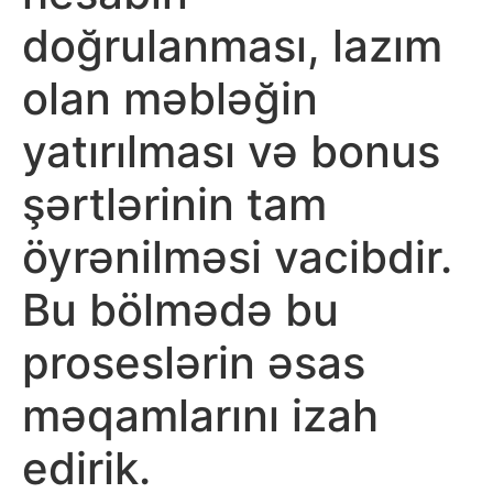
doğrulanması, lazım
olan məbləğin
yatırılması və bonus
şərtlərinin tam
öyrənilməsi vacibdir.
Bu bölmədə bu
proseslərin əsas
məqamlarını izah
edirik.