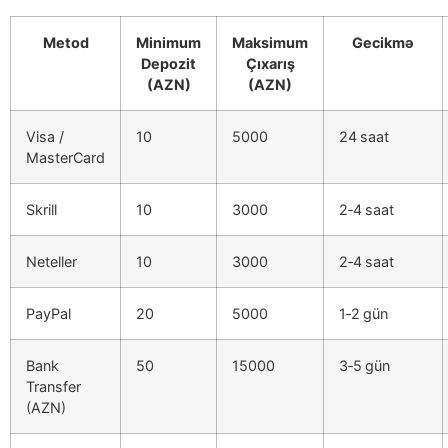
Metod
Minimum
Maksimum
Gecikmə
Depozit
Çıxarış
(AZN)
(AZN)
Visa /
10
5000
24 saat
MasterCard
Skrill
10
3000
2‑4 saat
Neteller
10
3000
2‑4 saat
PayPal
20
5000
1‑2 gün
Bank
50
15000
3‑5 gün
Transfer
(AZN)