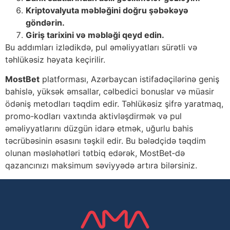
Kriptovalyuta məbləğini doğru şəbəkəyə
göndərin.
Giriş tarixini və məbləği qeyd edin.
Bu addımları izlədikdə, pul əməliyyatları sürətli və
təhlükəsiz həyata keçirilir.
MostBet
platforması, Azərbaycan istifadəçilərinə geniş
bahislə, yüksək əmsallar, cəlbedici bonuslar və müasir
ödəniş metodları təqdim edir. Təhlükəsiz şifrə yaratmaq,
promo‑kodları vaxtında aktivləşdirmək və pul
əməliyyatlarını düzgün idarə etmək, uğurlu bahis
təcrübəsinin əsasını təşkil edir. Bu bələdçidə təqdim
olunan məsləhətləri tətbiq edərək, MostBet‑də
qazancınızı maksimum səviyyədə artıra bilərsiniz.