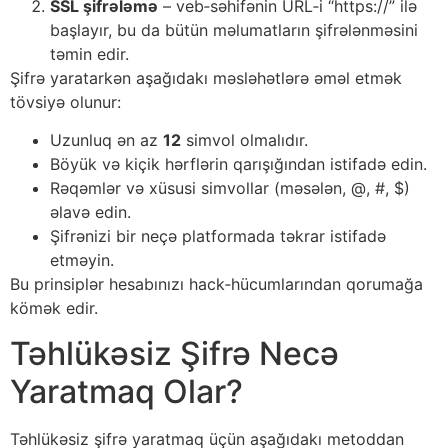
SSL şifrələmə
– veb‑səhifənin URL‑i “https://” ilə
başlayır, bu da bütün məlumatların şifrələnməsini
təmin edir.
Şifrə yaratarkən aşağıdakı məsləhətlərə əməl etmək
tövsiyə olunur:
Uzunluq ən az
12
simvol olmalıdır.
Böyük və kiçik hərflərin qarışığından istifadə edin.
Rəqəmlər və xüsusi simvollar (məsələn, @, #, $)
əlavə edin.
Şifrənizi bir neçə platformada təkrar istifadə
etməyin.
Bu prinsiplər hesabınızı hack‑hücumlarından qorumağa
kömək edir.
Təhlükəsiz Şifrə Necə
Yaratmaq Olar?
Təhlükəsiz şifrə yaratmaq üçün aşağıdakı metoddan