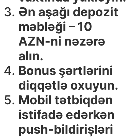
Ən aşağı depozit
məbləği – 10
AZN‑ni nəzərə
alın.
Bonus şərtlərini
diqqətlə oxuyun.
Mobil tətbiqdən
istifadə edərkən
push‑bildirişləri