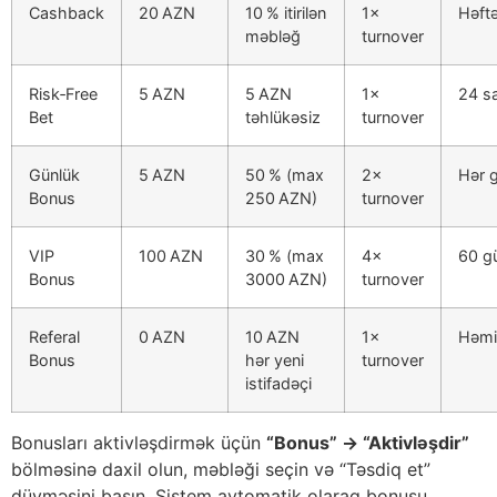
Cashback
20 AZN
10 % itirilən
1×
Həftə
məbləğ
turnover
Risk‑Free
5 AZN
5 AZN
1×
24 s
Bet
təhlükəsiz
turnover
Günlük
5 AZN
50 % (max
2×
Hər 
Bonus
250 AZN)
turnover
VIP
100 AZN
30 % (max
4×
60 g
Bonus
3000 AZN)
turnover
Referal
0 AZN
10 AZN
1×
Həmi
Bonus
hər yeni
turnover
istifadəçi
Bonusları aktivləşdirmək üçün
“Bonus” → “Aktivləşdir”
bölməsinə daxil olun, məbləği seçin və “Təsdiq et”
düyməsini basın. Sistem avtomatik olaraq bonusu