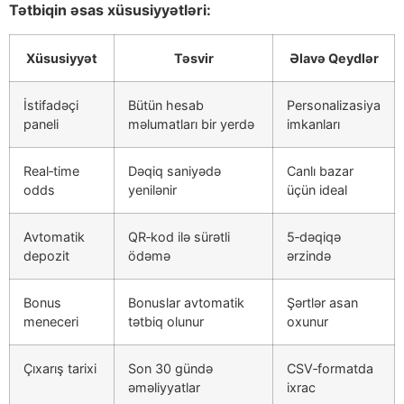
Tətbiqin əsas xüsusiyyətləri:
Xüsusiyyət
Təsvir
Əlavə Qeydlər
İstifadəçi
Bütün hesab
Personalizasiya
paneli
məlumatları bir yerdə
imkanları
Real‑time
Dəqiq saniyədə
Canlı bazar
odds
yenilənir
üçün ideal
Avtomatik
QR‑kod ilə sürətli
5‑dəqiqə
depozit
ödəmə
ərzində
Bonus
Bonuslar avtomatik
Şərtlər asan
meneceri
tətbiq olunur
oxunur
Çıxarış tarixi
Son 30 gündə
CSV‑formatda
əməliyyatlar
ixrac