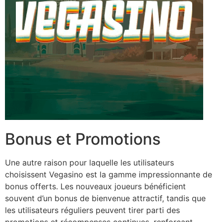
Bonus et Promotions
Une autre raison pour laquelle les utilisateurs
choisissent Vegasino est la gamme impressionnante de
bonus offerts. Les nouveaux joueurs bénéficient
souvent d’un bonus de bienvenue attractif, tandis que
les utilisateurs réguliers peuvent tirer parti des
promotions et récompenses continues, renforçant