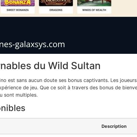
nables du Wild Sultan
sino est sans aucun doute ses bonus captivants. Les joueur
xpérience de jeu. Que ce soit à travers des bonus de bienv
u sont multiples.
nibles
Description