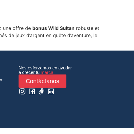
c une offre de
bonus Wild Sultan
robuste et
nés de jeux d’argent en quête d’aventure, le
Nos esforzamos en ayudar
a crecer tu
marca
ón
Contáctanos