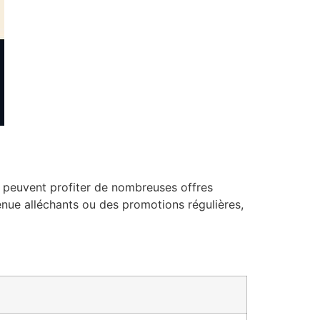
s peuvent profiter de nombreuses offres
enue alléchants ou des promotions régulières,