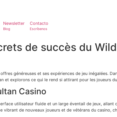
Newsletter
Contacto
Blog
Escríbenos
rets de succès du Wild
ffres généreuses et ses expériences de jeu inégalées. Dans
n et explorons ce qui le rend si attirant pour les joueurs d
ultan Casino
erface utilisateur fluide et un large éventail de jeux, allan
ge vibrant de nouveaux joueurs et de vétérans du casino, 