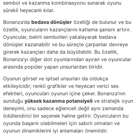
sembol ve kazanma kombinasyonu sunarak oyunu
sürekli heyecanlı kılar.
Bonanza’da
bedava dönüşler
özelliği de bulunur ve bu
özellik, oyuncuların kazançlarını katlama şansını artırır.
Oyuncular, belirli sembolleri yakalayarak bedava
dönüşler kazanabilir ve bu süreçte çarpanlar devreye
girerek kazançları daha da büyütebilir. Bu özellik,
Bonanza’yı diğer slot oyunlarından ayıran ve oyuncular
arasında popüler yapan unsurlardan biridir.
Oyunun görsel ve işitsel unsurları da oldukça
etkileyicidir; renkli grafikler ve heyecan verici ses
efektleri, oyuncuları oyunun içine çeker. Bonanza’nın
sunduğu
yüksek kazanma potansiyeli
ve stratejik oyun
deneyimi, onu sadece eğlenceli değil aynı zamanda
ödüllendirici bir seçenek haline getirir. Oyuncuların bu
oyunda başarılı olabilmeleri için sabırlı olmaları ve
oyunun dinamiklerini iyi anlamaları önemlidir.