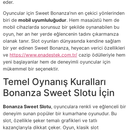
eder.
Oyuncular için Sweet Bonanza’nın en çekici yönlerinden
biri de
mobil uyumluluğudur
. Hem masaüstü hem de
mobil cihazlarda sorunsuz bir şekilde oynanabilen bu
oyun, her an her yerde eğlencenin tadını çıkarmanıza
olanak tanır. Slot oyunları dünyasında kendine sağlam
bir yer edinen Sweet Bonanza, heyecan verici özellikleri
ve
https://www.enadestek.com.tr/
cazip ödülleriyle hem
yeni başlayanlar hem de deneyimli oyuncular için
mükemmel bir seçenektir.
Temel Oynanış Kuralları
Bonanza Sweet Slotu İçin
Bonanza Sweet Slotu
, oyunculara renkli ve eğlenceli bir
deneyim sunan popüler bir kumarhane oyunudur. Bu
slot, özellikle şeker temalı grafikleri ve tatlı
kazançlarıyla dikkat çeker. Oyun, klasik slot