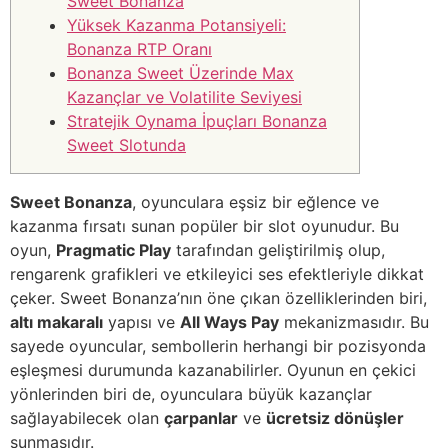
Sweet Bonanza
Yüksek Kazanma Potansiyeli:
Bonanza RTP Oranı
Bonanza Sweet Üzerinde Max
Kazançlar ve Volatilite Seviyesi
Stratejik Oynama İpuçları Bonanza
Sweet Slotunda
Sweet Bonanza
, oyunculara eşsiz bir eğlence ve
kazanma fırsatı sunan popüler bir slot oyunudur. Bu
oyun,
Pragmatic Play
tarafından geliştirilmiş olup,
rengarenk grafikleri ve etkileyici ses efektleriyle dikkat
çeker. Sweet Bonanza’nın öne çıkan özelliklerinden biri,
altı makaralı
yapısı ve
All Ways Pay
mekanizmasıdır. Bu
sayede oyuncular, sembollerin herhangi bir pozisyonda
eşleşmesi durumunda kazanabilirler. Oyunun en çekici
yönlerinden biri de, oyunculara büyük kazançlar
sağlayabilecek olan
çarpanlar
ve
ücretsiz dönüşler
sunmasıdır.