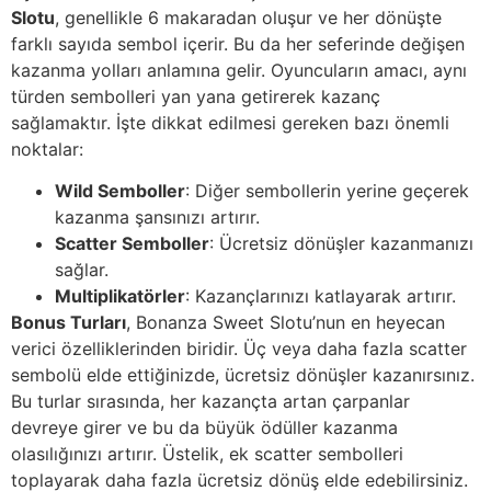
Slotu
, genellikle 6 makaradan oluşur ve her dönüşte
farklı sayıda sembol içerir. Bu da her seferinde değişen
kazanma yolları anlamına gelir. Oyuncuların amacı, aynı
türden sembolleri yan yana getirerek kazanç
sağlamaktır. İşte dikkat edilmesi gereken bazı önemli
noktalar:
Wild Semboller
: Diğer sembollerin yerine geçerek
kazanma şansınızı artırır.
Scatter Semboller
: Ücretsiz dönüşler kazanmanızı
sağlar.
Multiplikatörler
: Kazançlarınızı katlayarak artırır.
Bonus Turları
, Bonanza Sweet Slotu’nun en heyecan
verici özelliklerinden biridir. Üç veya daha fazla scatter
sembolü elde ettiğinizde, ücretsiz dönüşler kazanırsınız.
Bu turlar sırasında, her kazançta artan çarpanlar
devreye girer ve bu da büyük ödüller kazanma
olasılığınızı artırır. Üstelik, ek scatter sembolleri
toplayarak daha fazla ücretsiz dönüş elde edebilirsiniz.