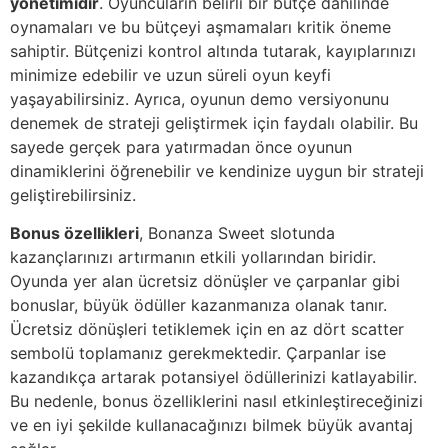
yönetimidir
. Oyuncuların belirli bir bütçe dahilinde
oynamaları ve bu bütçeyi aşmamaları kritik öneme
sahiptir. Bütçenizi kontrol altında tutarak, kayıplarınızı
minimize edebilir ve uzun süreli oyun keyfi
yaşayabilirsiniz. Ayrıca, oyunun demo versiyonunu
denemek de strateji geliştirmek için faydalı olabilir. Bu
sayede gerçek para yatırmadan önce oyunun
dinamiklerini öğrenebilir ve kendinize uygun bir strateji
geliştirebilirsiniz.
Bonus özellikleri
, Bonanza Sweet slotunda
kazançlarınızı artırmanın etkili yollarından biridir.
Oyunda yer alan ücretsiz dönüşler ve çarpanlar gibi
bonuslar, büyük ödüller kazanmanıza olanak tanır.
Ücretsiz dönüşleri tetiklemek için en az dört scatter
sembolü toplamanız gerekmektedir. Çarpanlar ise
kazandıkça artarak potansiyel ödüllerinizi katlayabilir.
Bu nedenle, bonus özelliklerini nasıl etkinleştireceğinizi
ve en iyi şekilde kullanacağınızı bilmek büyük avantaj