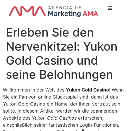
Nuest
Erleben Sie den
¿Quien
Nervenkitzel: Yukon
Lo qu
Servicio
Gold Casino und
Nuestr
seine Belohnungen
Clientes
Newsl
Willkommen in der Welt des
Yukon Gold Casino
! Wenn
Blog
Sie ein Fan von online Glücksspiel sind, dann ist das
Yukon Gold Casino ein Name, der Ihnen vertraut sein
Conta
sollte. In diesem Artikel werden wir die spannenden
Escríbe
Aspekte des
Yukon Gold Casinos
erforschen,
einschließlich seiner fantastischen Login-Funktionen,