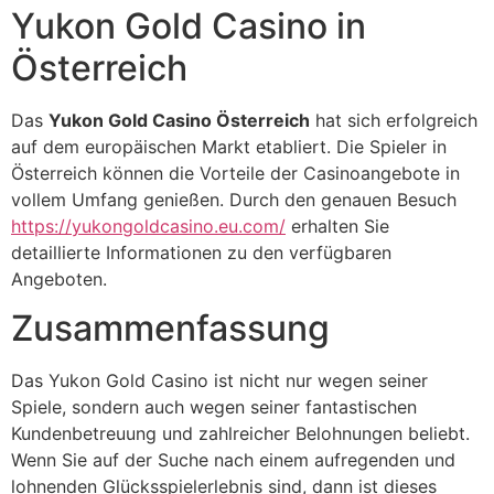
Yukon Gold Casino in
Österreich
Das
Yukon Gold Casino Österreich
hat sich erfolgreich
auf dem europäischen Markt etabliert. Die Spieler in
Österreich können die Vorteile der Casinoangebote in
vollem Umfang genießen. Durch den genauen Besuch
https://yukongoldcasino.eu.com/
erhalten Sie
detaillierte Informationen zu den verfügbaren
Angeboten.
Zusammenfassung
Das Yukon Gold Casino ist nicht nur wegen seiner
Spiele, sondern auch wegen seiner fantastischen
Kundenbetreuung und zahlreicher Belohnungen beliebt.
Wenn Sie auf der Suche nach einem aufregenden und
lohnenden Glücksspielerlebnis sind, dann ist dieses