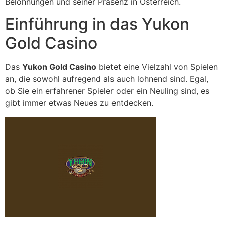
Belohnungen und seiner Präsenz in Österreich.
Einführung in das Yukon
Gold Casino
Das
Yukon Gold Casino
bietet eine Vielzahl von Spielen
an, die sowohl aufregend als auch lohnend sind. Egal,
ob Sie ein erfahrener Spieler oder ein Neuling sind, es
gibt immer etwas Neues zu entdecken.