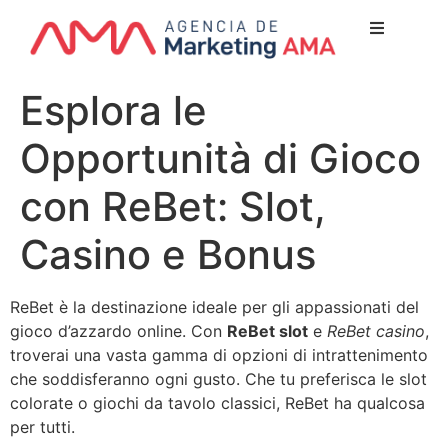
Nuest
Esplora le
¿Quien
Opportunità di Gioco
Lo qu
Servicio
con ReBet: Slot,
Nuestr
Casino e Bonus
Clientes
Newsl
ReBet è la destinazione ideale per gli appassionati del
Blog
gioco d’azzardo online. Con
ReBet slot
e
ReBet casino
,
troverai una vasta gamma di opzioni di intrattenimento
Conta
che soddisferanno ogni gusto. Che tu preferisca le slot
Escríbe
colorate o giochi da tavolo classici, ReBet ha qualcosa
per tutti.