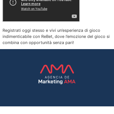
Registrati oggi stesso e vivi un’esperienza di gioco
indimenticabile con ReBet, dove l’emozione del gioco si
combina con opportunità senza pari!