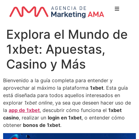
Nuest
Explora el Mundo de
¿Quien
1xbet: Apuestas,
Lo qu
Servicio
Casino y Más
Nuestr
Clientes
Bienvenido a la guía completa para entender y
aprovechar al máximo la plataforma
1xbet
. Esta guía
Newsl
está diseñada para todos aquellos interesados en
Blog
explorar
1xbet online
, ya sea que deseen hacer uso de
la
app de 1xbet
, descubrir cómo funciona el
1xbet
Conta
casino
, realizar un
login en 1xbet
, o entender cómo
Escríbe
obtener
bonos de 1xbet
.