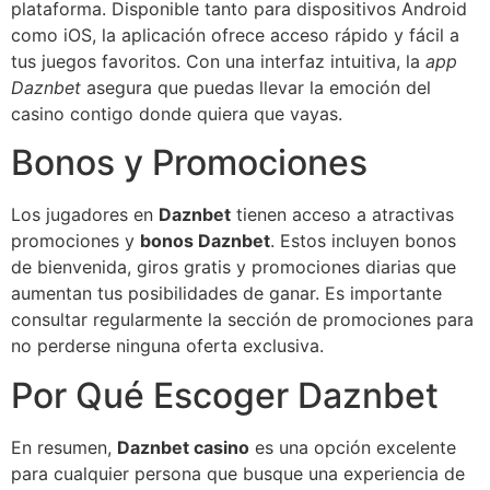
plataforma. Disponible tanto para dispositivos Android
como iOS, la aplicación ofrece acceso rápido y fácil a
tus juegos favoritos. Con una interfaz intuitiva, la
app
Daznbet
asegura que puedas llevar la emoción del
casino contigo donde quiera que vayas.
Bonos y Promociones
Los jugadores en
Daznbet
tienen acceso a atractivas
promociones y
bonos Daznbet
. Estos incluyen bonos
de bienvenida, giros gratis y promociones diarias que
aumentan tus posibilidades de ganar. Es importante
consultar regularmente la sección de promociones para
no perderse ninguna oferta exclusiva.
Por Qué Escoger Daznbet
En resumen,
Daznbet casino
es una opción excelente
para cualquier persona que busque una experiencia de