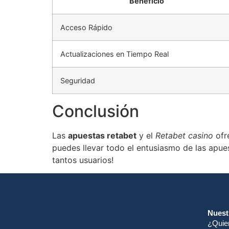
Beneficio
Acceso Rápido
Actualizaciones en Tiempo Real
Seguridad
Conclusión
Las
apuestas retabet
y el
Retabet casino
ofr
puedes llevar todo el entusiasmo de las apue
tantos usuarios!
Nuest
¿Quie