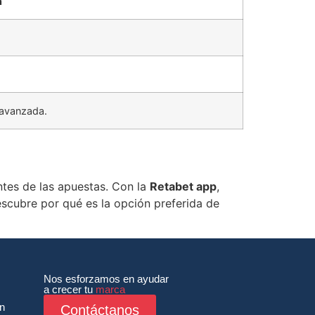
n
 avanzada.
tes de las apuestas. Con la
Retabet app
,
escubre por qué es la opción preferida de
Nos esforzamos en ayudar
a crecer tu
marca
ón
Contáctanos