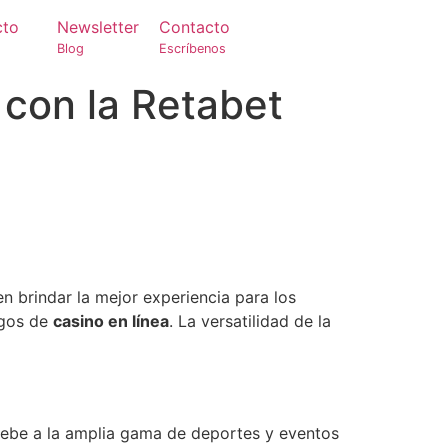
cto
Newsletter
Contacto
Blog
Escríbenos
 con la Retabet
 brindar la mejor experiencia para los
egos de
casino en línea
. La versatilidad de la
debe a la amplia gama de deportes y eventos