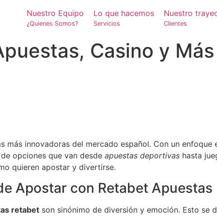
Nuestro Equipo
Lo que hacemos
Nuestro traye
¿Quienes Somos?
Servicios
Clientes
Apuestas, Casino y Más
as más innovadoras del mercado español. Con un enfoque en
 de opciones que van desde
apuestas deportivas
hasta ju
mo quieren apostar y divertirse.
de Apostar con Retabet Apuestas
as retabet
son sinónimo de diversión y emoción. Esto se 