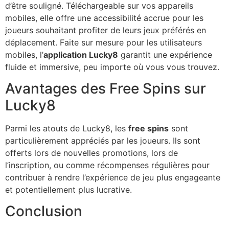
d’être souligné. Téléchargeable sur vos appareils
mobiles, elle offre une accessibilité accrue pour les
joueurs souhaitant profiter de leurs jeux préférés en
déplacement. Faite sur mesure pour les utilisateurs
mobiles, l’
application Lucky8
garantit une expérience
fluide et immersive, peu importe où vous vous trouvez.
Avantages des Free Spins sur
Lucky8
Parmi les atouts de Lucky8, les
free spins
sont
particulièrement appréciés par les joueurs. Ils sont
offerts lors de nouvelles promotions, lors de
l’inscription, ou comme récompenses régulières pour
contribuer à rendre l’expérience de jeu plus engageante
et potentiellement plus lucrative.
Conclusion