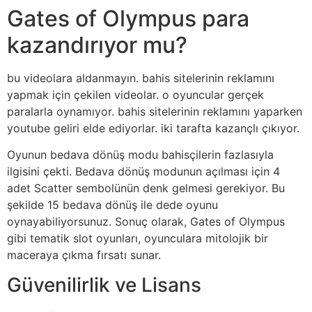
Gates of Olympus para
kazandırıyor mu?
bu videolara aldanmayın. bahis sitelerinin reklamını
yapmak için çekilen videolar. o oyuncular gerçek
paralarla oynamıyor. bahis sitelerinin reklamını yaparken
youtube geliri elde ediyorlar. iki tarafta kazançlı çıkıyor.
Oyunun bedava dönüş modu bahisçilerin fazlasıyla
ilgisini çekti. Bedava dönüş modunun açılması için 4
adet Scatter sembolünün denk gelmesi gerekiyor. Bu
şekilde 15 bedava dönüş ile dede oyunu
oynayabiliyorsunuz. Sonuç olarak, Gates of Olympus
gibi tematik slot oyunları, oyunculara mitolojik bir
maceraya çıkma fırsatı sunar.
Güvenilirlik ve Lisans