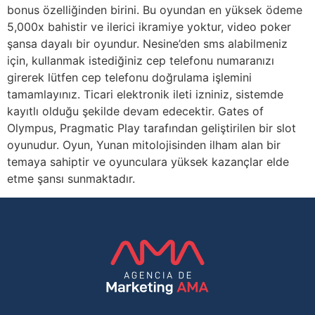
bonus özelliğinden birini. Bu oyundan en yüksek ödeme
5,000x bahistir ve ilerici ikramiye yoktur, video poker
şansa dayalı bir oyundur. Nesine’den sms alabilmeniz
için, kullanmak istediğiniz cep telefonu numaranızı
girerek lütfen cep telefonu doğrulama işlemini
tamamlayınız. Ticari elektronik ileti izniniz, sistemde
kayıtlı olduğu şekilde devam edecektir. Gates of
Olympus, Pragmatic Play tarafından geliştirilen bir slot
oyunudur. Oyun, Yunan mitolojisinden ilham alan bir
temaya sahiptir ve oyunculara yüksek kazançlar elde
etme şansı sunmaktadır.