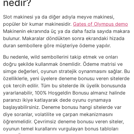
nedir?
Slot makinesi ya da diğer adıyla meyve makinesi,
popüler bir kumar makinesidir.
Gates of Olympus demo
Makinenin ekranında üç ya da daha fazla sayıda makara
bulunur. Makaralar döndükten sonra ekrandaki hizada
duran sembollere göre müşteriye ödeme yapılır.
Bu nedenle, wild sembollerini takip etmek ve onları
doğru şekilde kullanmak önemlidir. Ödeme matrisi ve
simge değerleri, oyunun stratejik oynanmasını sağlar. Bu
özelliklerle, yeni üyelere deneme bonusu veren sitelerde
çok tercih edilir. Tüm bu sitelerde ilk üyelik bonusunda
yararlanabilir, 100% Hoşgeldin Bonusu almanız halinde
paranızı ikiye katlayarak dede oyunu oynamaya
başlayabilirsiniz. Deneme bonusu hangi sitelerde var
diye soranlar, volatilite ve çarpan mekanizmasını
öğrenmelidir. Çevrimsiz deneme bonusu veren siteler,
oyunun temel kurallarını vurgulayan bonus tabloları