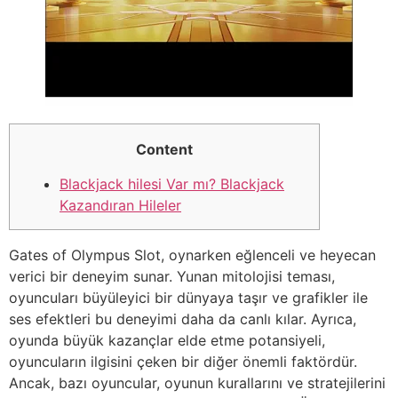
Content
Blackjack hilesi Var mı? Blackjack
Kazandıran Hileler
Gates of Olympus Slot, oynarken eğlenceli ve heyecan
verici bir deneyim sunar. Yunan mitolojisi teması,
oyuncuları büyüleyici bir dünyaya taşır ve grafikler ile
ses efektleri bu deneyimi daha da canlı kılar. Ayrıca,
oyunda büyük kazançlar elde etme potansiyeli,
oyuncuların ilgisini çeken bir diğer önemli faktördür.
Ancak, bazı oyuncular, oyunun kurallarını ve stratejilerini