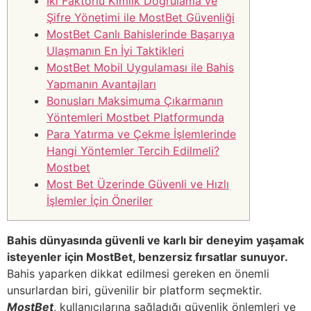
İki Faktörlü Kimlik Doğrulama ve
Şifre Yönetimi ile MostBet Güvenliği
MostBet Canlı Bahislerinde Başarıya
Ulaşmanın En İyi Taktikleri
MostBet Mobil Uygulaması ile Bahis
Yapmanın Avantajları
Bonusları Maksimuma Çıkarmanın
Yöntemleri Mostbet Platformunda
Para Yatırma ve Çekme İşlemlerinde
Hangi Yöntemler Tercih Edilmeli?
Mostbet
Most Bet Üzerinde Güvenli ve Hızlı
İşlemler İçin Öneriler
Bahis dünyasında güvenli ve karlı bir deneyim yaşamak
isteyenler için MostBet, benzersiz fırsatlar sunuyor.
Bahis yaparken dikkat edilmesi gereken en önemli
unsurlardan biri, güvenilir bir platform seçmektir.
MostBet
, kullanıcılarına sağladığı güvenlik önlemleri ve