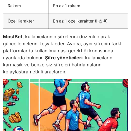
Rakam
En az 1 rakam
Özel Karakter
En az 1 özel karakter (!,@,#)
MostBet
, kullanıcılarının şifrelerini düzenli olarak
güncellemelerini teşvik eder. Ayrıca, aynı şifrenin farklı
platformlarda kullanılmaması gerektiği konusunda
uyarılarda bulunur.
Şifre yöneticileri
, kullanıcıların
karmaşık ve benzersiz şifreleri hatırlamalarını
kolaylaştıran etkili araçlardır.