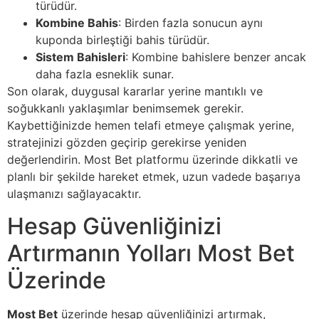
türüdür.
Kombine Bahis
: Birden fazla sonucun aynı
kuponda birleştiği bahis türüdür.
Sistem Bahisleri
: Kombine bahislere benzer ancak
daha fazla esneklik sunar.
Son olarak, duygusal kararlar yerine mantıklı ve
soğukkanlı yaklaşımlar benimsemek gerekir.
Kaybettiğinizde hemen telafi etmeye çalışmak yerine,
stratejinizi gözden geçirip gerekirse yeniden
değerlendirin. Most Bet platformu üzerinde dikkatli ve
planlı bir şekilde hareket etmek, uzun vadede başarıya
ulaşmanızı sağlayacaktır.
Hesap Güvenliğinizi
Artırmanın Yolları Most Bet
Üzerinde
Most Bet
üzerinde hesap güvenliğinizi artırmak,