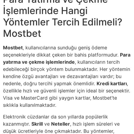
İşlemlerinde Hangi
Yöntemler Tercih Edilmeli?
Mostbet
Mostbet
, kullanıcılarına sunduğu geniş ödeme
seçenekleriyle dikkat çeken bir bahis platformudur.
Para
yatırma ve çekme işlemlerinde
, kullanıcıların tercih
edebileceği birçok yöntem bulunmaktadır. Her yöntemin
kendine özgü avantajları ve dezavantajları vardır; bu
nedenle, doğru tercihi yapmak önemlidir.
Kredi kartları
,
özellikle hızlı ve güvenli işlemler için ideal bir seçenektir.
Visa ve MasterCard gibi yaygın kartlar, Mostbet’te
sıklıkla kullanılmaktadır.
Elektronik cüzdanlar da son yıllarda popülerlik
kazanmıştır.
Skrill
ve
Neteller
, hızlı işlem süreleri ve
düşük ücretleriyle öne çıkmaktadır. Bu yöntemler,