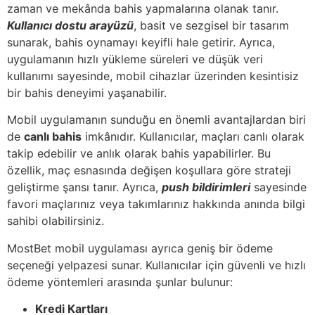
zaman ve mekânda bahis yapmalarına olanak tanır.
Kullanıcı dostu arayüzü
, basit ve sezgisel bir tasarım
sunarak, bahis oynamayı keyifli hale getirir. Ayrıca,
uygulamanın hızlı yükleme süreleri ve düşük veri
kullanımı sayesinde, mobil cihazlar üzerinden kesintisiz
bir bahis deneyimi yaşanabilir.
Mobil uygulamanın sunduğu en önemli avantajlardan biri
de
canlı bahis
imkânıdır. Kullanıcılar, maçları canlı olarak
takip edebilir ve anlık olarak bahis yapabilirler. Bu
özellik, maç esnasında değişen koşullara göre strateji
geliştirme şansı tanır. Ayrıca,
push bildirimleri
sayesinde
favori maçlarınız veya takımlarınız hakkında anında bilgi
sahibi olabilirsiniz.
MostBet mobil uygulaması ayrıca geniş bir ödeme
seçeneği yelpazesi sunar. Kullanıcılar için güvenli ve hızlı
ödeme yöntemleri arasında şunlar bulunur:
Kredi Kartları