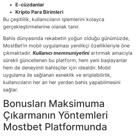
E-cüzdanlar
Kripto Para Birimleri
Bu çeşitlilik, kullanıcıların işlemlerini kolayca
gerçekleştirmelerine olanak tanır.
Bahis dünyasında rekabetin yoğun olduğu günümüzde,
MostBet’in mobil uygulaması yenilikçi özellikleriyle öne
çıkmaktadır.
Kullanıcı memnuniyetini
artırmak amacıyla
sürekli güncellenen bu platform, hem yeni başlayanlar
hem de deneyimli bahisçiler için idealdir. Mobil
uygulama ile sağlanan esneklik ve erişilebilirlik,
kullanıcıların her an her yerden bahis yapabilmesini
sağlar.
Bonusları Maksimuma
Çıkarmanın Yöntemleri
Mostbet Platformunda