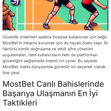
Güvenlik önlemleri sadece bireysel kullanıcılar için değil,
MostBet’in itibarını korumak için de hayati önem taşır. İki
faktörlü kimlik doğrulama ve etkili şifre yönetimi
uygulamaları, hem kullanıcıların hem de platformun
güvenliğini sağlamada önemli rol oynar. Bu sayede
MostBet, bahis dünyasında güvenilir bir seçenek olarak
öne çıkar.
MostBet Canlı Bahislerinde
Başarıya Ulaşmanın En İyi
Taktikleri