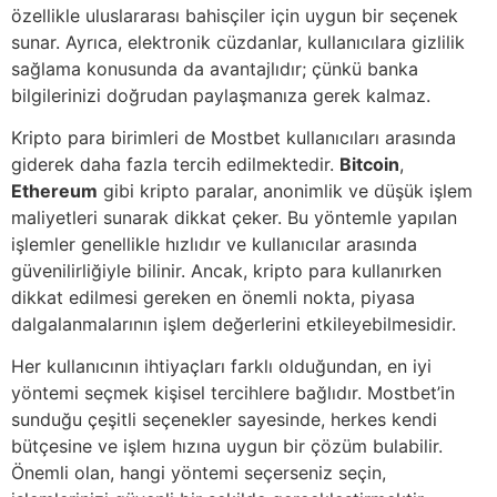
özellikle uluslararası bahisçiler için uygun bir seçenek
sunar. Ayrıca, elektronik cüzdanlar, kullanıcılara gizlilik
sağlama konusunda da avantajlıdır; çünkü banka
bilgilerinizi doğrudan paylaşmanıza gerek kalmaz.
Kripto para birimleri de Mostbet kullanıcıları arasında
giderek daha fazla tercih edilmektedir.
Bitcoin
,
Ethereum
gibi kripto paralar, anonimlik ve düşük işlem
maliyetleri sunarak dikkat çeker. Bu yöntemle yapılan
işlemler genellikle hızlıdır ve kullanıcılar arasında
güvenilirliğiyle bilinir. Ancak, kripto para kullanırken
dikkat edilmesi gereken en önemli nokta, piyasa
dalgalanmalarının işlem değerlerini etkileyebilmesidir.
Her kullanıcının ihtiyaçları farklı olduğundan, en iyi
yöntemi seçmek kişisel tercihlere bağlıdır. Mostbet’in
sunduğu çeşitli seçenekler sayesinde, herkes kendi
bütçesine ve işlem hızına uygun bir çözüm bulabilir.
Önemli olan, hangi yöntemi seçerseniz seçin,