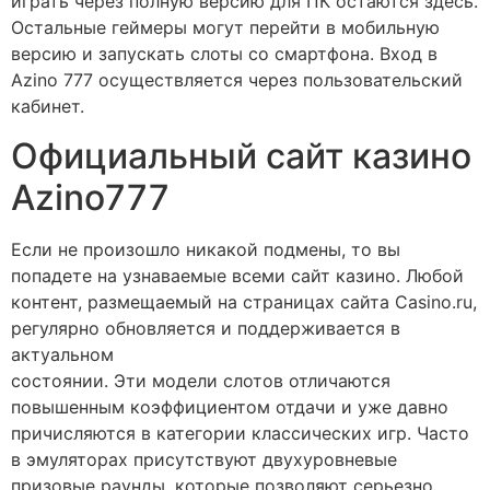
играть через полную версию для ПК остаются здесь.
Остальные геймеры могут перейти в мобильную
версию и запускать слоты со смартфона. Вход в
Azino 777 осуществляется через пользовательский
кабинет.
Официальный сайт казино
Azino777
Если не произошло никакой подмены, то вы
попадете на узнаваемые всеми сайт казино. Любой
контент, размещаемый на страницах сайта Сasino.ru,
регулярно обновляется и поддерживается в
актуальном
состоянии. Эти модели слотов отличаются
повышенным коэффициентом отдачи и уже давно
причисляются в категории классических игр. Часто
в эмуляторах присутствуют двухуровневые
призовые раунды, которые позволяют серьезно