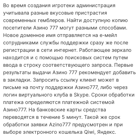
Во время создания игротеки администрация
учитывала разные вкусовые пристрастия
современных гемблеров. Найти доступную копию
посетители Азино 777 могут разными способами.
Новое доменное имя отправляется на е-мейл
сотрудниками службы поддержки сразу же после
регистрации в сети интернет. Работающее зеркало
находится и с помощью поисковых систем путем
ввода в строку соответствующего запроса. Первые
результаты выдачи Азино 777 рекомендует добавить
в закладки. Запросить ссылку клиент может в
письме на почту поддержки Азино777, либо через
логин виртуального клуба в Skype. Сроки обработки
платежа определяются платежной системой
Азино777. На банковские карты средства
переводятся в течение 5 минут. Такой же срок
обработки заявки Azino777 предусмотрен и при
выборе электронного кошелька Qiwi, Яндекс.