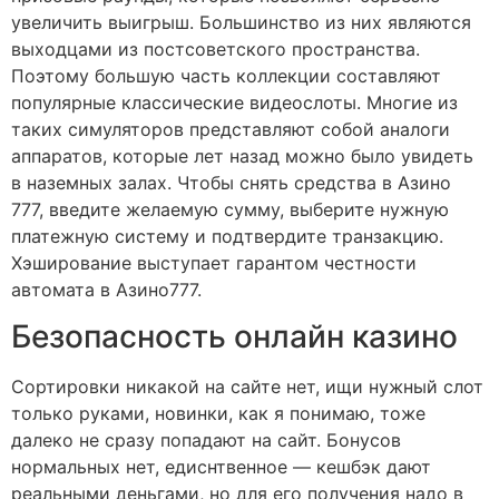
увеличить выигрыш. Большинство из них являются
выходцами из постсоветского пространства.
Поэтому большую часть коллекции составляют
популярные классические видеослоты. Многие из
таких симуляторов представляют собой аналоги
аппаратов, которые лет назад можно было увидеть
в наземных залах. Чтобы снять средства в Азино
777, введите желаемую сумму, выберите нужную
платежную систему и подтвердите транзакцию.
Хэширование выступает гарантом честности
автомата в Азино777.
Безопасность онлайн казино
Сортировки никакой на сайте нет, ищи нужный слот
только руками, новинки, как я понимаю, тоже
далеко не сразу попадают на сайт. Бонусов
нормальных нет, едиснтвенное — кешбэк дают
реальными деньгами, но для его получения надо в