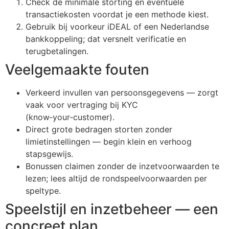
Check de minimale storting en eventuele
transactiekosten voordat je een methode kiest.
Gebruik bij voorkeur iDEAL of een Nederlandse
bankkoppeling; dat versnelt verificatie en
terugbetalingen.
Veelgemaakte fouten
Verkeerd invullen van persoonsgegevens — zorgt
vaak voor vertraging bij KYC
(know‑your‑customer).
Direct grote bedragen storten zonder
limietinstellingen — begin klein en verhoog
stapsgewijs.
Bonussen claimen zonder de inzetvoorwaarden te
lezen; lees altijd de rondspeelvoorwaarden per
speltype.
Speelstijl en inzetbeheer — een
concreet plan