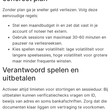
Zonder plan ga je sneller geld verliezen. Volg deze
eenvoudige regels:
Stel een maandbudget in en zet dat vast in je
account of noteer het extern.
Gebruik sessions van maximaal 30–60 minuten en
pauzeer na verliesreeksen.
Kies spellen naar volatiliteit: lage volatiliteit voor
langere speelsessies, hoge volatiliteit voor grotere
maar minder frequente winsten.
Verantwoord spelen en
uitbetalen
Activeer altijd limieten voor stortingen en sessieduur. Bij
uitbetalen kunnen verificatiechecks vragen om ID,
bewijs van adres en soms bankafschriften. Zorg dat die
documenten klaar liggen om vertraging te voorkomen.