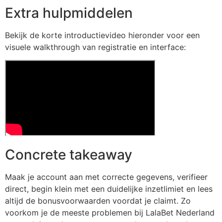
Extra hulpmiddelen
Bekijk de korte introductievideo hieronder voor een
visuele walkthrough van registratie en interface:
Concrete takeaway
Maak je account aan met correcte gegevens, verifieer
direct, begin klein met een duidelijke inzetlimiet en lees
altijd de bonusvoorwaarden voordat je claimt. Zo
voorkom je de meeste problemen bij LalaBet Nederland