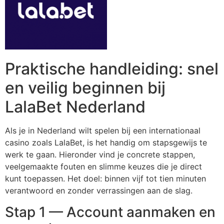
Praktische handleiding: snel
en veilig beginnen bij
LalaBet Nederland
Als je in Nederland wilt spelen bij een internationaal
casino zoals LalaBet, is het handig om stapsgewijs te
werk te gaan. Hieronder vind je concrete stappen,
veelgemaakte fouten en slimme keuzes die je direct
kunt toepassen. Het doel: binnen vijf tot tien minuten
verantwoord en zonder verrassingen aan de slag.
Stap 1 — Account aanmaken en