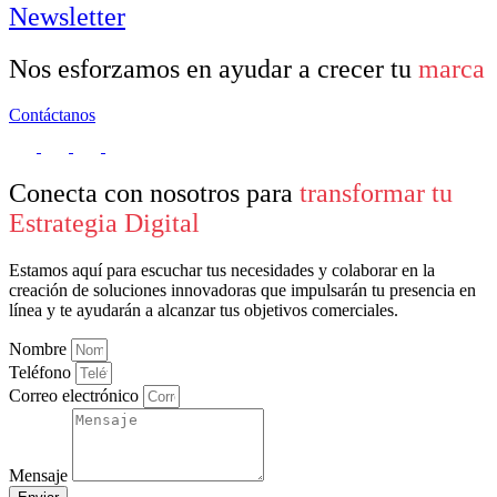
Newsletter
Nos esforzamos en ayudar a crecer tu
marca
Contáctanos
Conecta con nosotros para
transformar tu
Estrategia Digital
Estamos aquí para escuchar tus necesidades y colaborar en la
creación de soluciones innovadoras que impulsarán tu presencia en
línea y te ayudarán a alcanzar tus objetivos comerciales.
Nombre
Teléfono
Correo electrónico
Mensaje