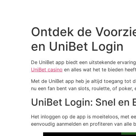
Ontdek de Voorzi
en UniBet Login
De UniBet app biedt een uitstekende ervaring
UniBet casino
en alles wat het te bieden heef
Met de UniBet app heb je altijd toegang tot 
nu een fan bent van slots, roulette, of poker, 
UniBet Login: Snel en
Het inloggen op de app is moeiteloos, met ee
eenvoudig aanmelden en profiteren van alle 