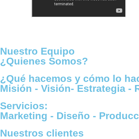
Nuestro Equipo
¿Quienes Somos?
¿Qué hacemos y cómo lo h
Misión - Visión- Estrategia -
Servicios:
Marketing - Diseño - Produc
Nuestros clientes