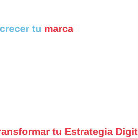
crecer tu
marca
ransformar tu Estrategia Digit