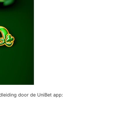
dleiding door de UniBet app: