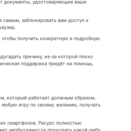
сит документы, удостоверяющие ваши
ем самым, заблокировать вам доступ к
раузер.
, чтобы получить конкретную и подробную
дугадать причину, из-за которой плохо
хническая поддержка придёт на помощь,
ом, который работает должным образом.
 любую игру по своему желанию, получать
оих смартфонов. Ресурс полностью
 нет необходимости проходить какой-либо