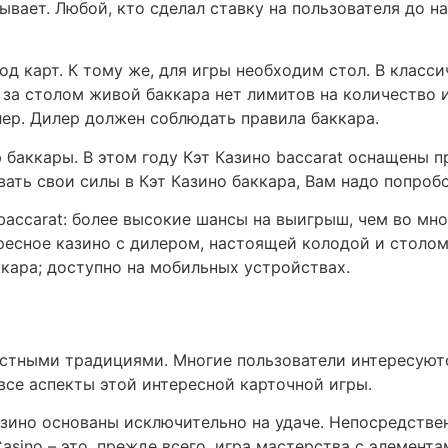
грывает. Любой, кто сделал ставку на пользователя до 
лод карт. К тому же, для игры необходим стол. В класс
 за столом живой баккара нет лимитов на количество и
ер. Дилер должен соблюдать правила баккара.
 баккары. В этом году Кэт Казино baccarat оснащены 
ать свои силы в Кэт Казино баккара, Вам надо попроб
accarat: более высокие шансы на выигрыш, чем во мног
ресное казино с дилером, настоящей колодой и столом
ккара; доступно на мобильных устройствах.
естными традициями. Многие пользователи интересуются
се аспекты этой интересной карточной игры.
казино основаны исключительно на удаче. Непосредстве
asino – это, прежде всего, игра мастерства с элемента