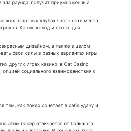
начала раунда, получит приумноженный
ических азартных клубах часто есть место
гроков. Кроме колод и стола, для
прекрасным дизайном, а также в целом
овать свои силы в разных вариантах игры.
их других играх казино; в Cat Casino
; опцией социального взаимодействия с
 тем, как покер сочетает в себе удачу и
нно этим покер отличается от большого
ми удачи и невезения. В конечном итоге