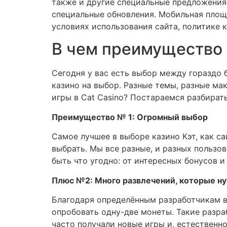
также и другие специальные предложения.
специальные обновления. Мобильная площ
условиях использования сайта, политике 
В чем преимущество и
Сегодня у вас есть выбор между гораздо 
казино на выбор. Разные темы, разные мак
игры в Cat Casino? Постараемся разбирать
Преимущество № 1: Огромный выбор
Самое лучшее в выборе казино Кэт, как са
выбрать. Мы все разные, и разных пользо
быть что угодно: от интересных бонусов 
Плюс №2: Много развлечений, которые н
Благодаря определённым разработчикам в
опробовать одну-две монеты. Такие разрабо
часто получали новые игры и, естественно