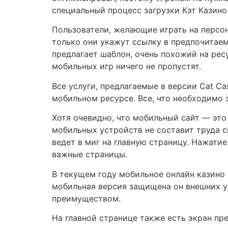
специальный процесс загрузки Кэт Казино.
Пользователи, желающие играть на персо
только они укажут ссылку в предпочитаем
предлагает шаблон, очень похожий на рес
мобильных игр ничего не пропустят.
Все услуги, предлагаемые в версии Cat C
мобильном ресурсе. Все, что необходимо 
Хотя очевидно, что мобильный сайт — это
мобильных устройств не составит труда 
ведет в миг на главную страницу. Нажати
важные страницы.
В текущем году мобильное онлайн казино 
мобильная версия защищена он внешних у
преимуществом.
На главной странице также есть экран пре