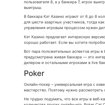
пользователя 8, а у банкира 7, игрок выи
выигрыш.
В баккара Кэт Казино играют от 6 до 8 ко
для шести азартных участников, тогда как
управления игровым процессом нужен дил
Кэт Казино предлагает интересную версию
хорошо работает. Если вы хотите попробов
Вот пара положительных аспектов игры в b
предусмотрена живая баккара — это инте
дилером и остальными игроками в live ба
Poker
Онлайн-покер – универсальная игра с изв
мастерство. Поэтому нужно рассмотреть в
Не трудно подумать, что все игры в веб-
количества других онлайн-игр. Poker Cat C