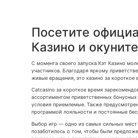
Посетите официа
Казино и окуните
С момента своего запуска Кэт Казино мол
участников. Благодаря яркому приветств
живые вращения, это казино за короткое 
Catcasino за короткое время зарекомендо
ассортиментом приветственных бонусных п
условия приемлемые. Также предусмотрен
программой лояльности и постоянные бес
Выбор игр — одно из самых сильных мест 
позаботилось о том, чтобы были предложе