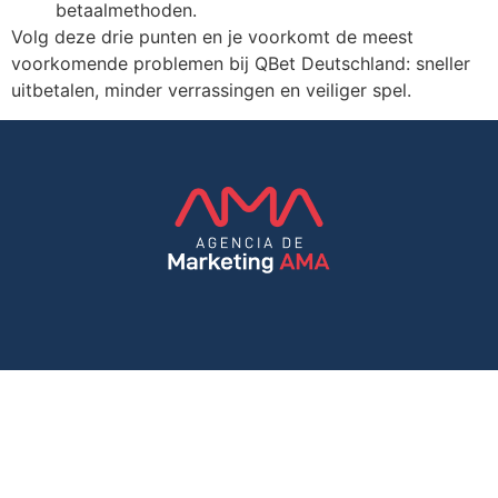
betaalmethoden.
Volg deze drie punten en je voorkomt de meest
voorkomende problemen bij QBet Deutschland: sneller
uitbetalen, minder verrassingen en veiliger spel.