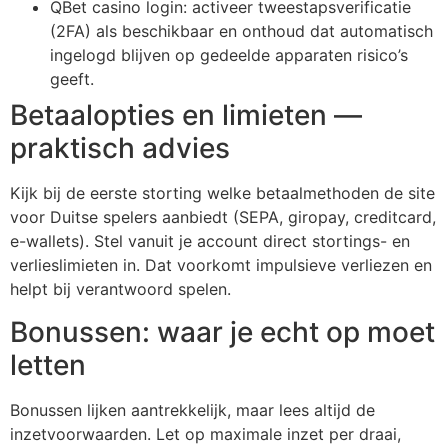
QBet casino login: activeer tweestapsverificatie
(2FA) als beschikbaar en onthoud dat automatisch
ingelogd blijven op gedeelde apparaten risico’s
geeft.
Betaalopties en limieten —
praktisch advies
Kijk bij de eerste storting welke betaalmethoden de site
voor Duitse spelers aanbiedt (SEPA, giropay, creditcard,
e-wallets). Stel vanuit je account direct stortings- en
verlieslimieten in. Dat voorkomt impulsieve verliezen en
helpt bij verantwoord spelen.
Bonussen: waar je echt op moet
letten
Bonussen lijken aantrekkelijk, maar lees altijd de
inzetvoorwaarden. Let op maximale inzet per draai,