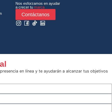
Nos esforzamos en ayudar
a crecer tu
marca
ón
Contáctanos
al
resencia en línea y te ayudarán a alcanzar tus objetivos