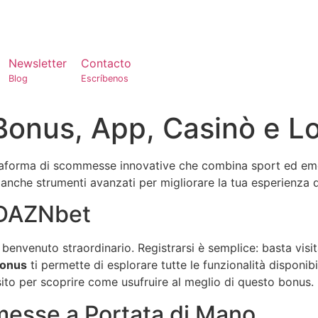
Newsletter
Contacto
Blog
Escríbenos
Bonus, App, Casinò e L
ttaforma di scommesse innovative che combina sport ed e
che strumenti avanzati per migliorare la tua esperienza d
 DAZNbet
benvenuto straordinario. Registrarsi è semplice: basta visit
bonus
ti permette di esplorare tutte le funzionalità disponib
l sito per scoprire come usufruire al meglio di questo bonus.
esse a Portata di Mano