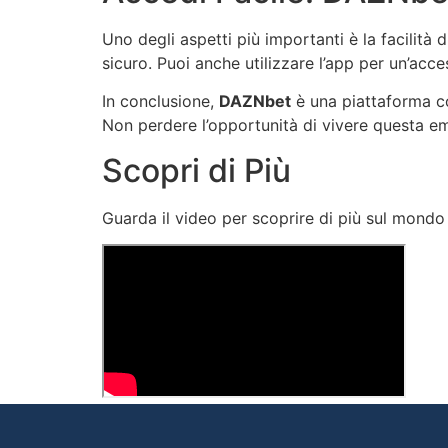
Uno degli aspetti più importanti è la facilità 
sicuro. Puoi anche utilizzare l’app per un’acc
In conclusione,
DAZNbet
è una piattaforma co
Non perdere l’opportunità di vivere questa e
Scopri di Più
Guarda il video per scoprire di più sul mond