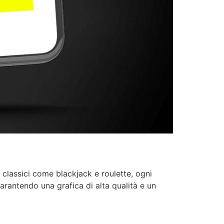
 classici come blackjack e roulette, ogni
garantendo una grafica di alta qualità e un