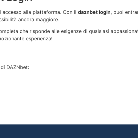
di accesso alla piattaforma. Con il
daznbet login
, puoi entr
essibilità ancora maggiore.
mpleta che risponde alle esigenze di qualsiasi appassiona
mozionante esperienza!
o di DAZNbet: