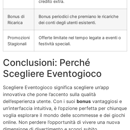
credito extra.
Bonus di
Bonus periodici che premiano le ricariche
Ricarica
dei conti degli utenti esistenti.
Promozioni
Offerte limitate nel tempo legate a eventi o
Stagionali
festività speciali.
Conclusioni: Perché
Scegliere Eventogioco
Scegliere Eventogioco significa scegliere un’app
innovativa che pone l’accento sulla qualità
dell’esperienza utente. Con i suoi
bonus
vantaggiosi e
un’interfaccia intuitiva, è l’opzione perfetta per chiunque
voglia esplorare il mondo delle scommesse e dei giochi
online. Non perdere l’opportunità di vivere una nuova
dimensione di divertimento e scopri subito