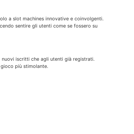
volo a slot machines innovative e coinvolgenti.
acendo sentire gli utenti come se fossero su
uovi iscritti che agli utenti già registrati.
 gioco più stimolante.