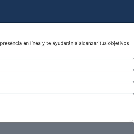
resencia en línea y te ayudarán a alcanzar tus objetivos