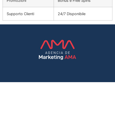
Promozioni
Bonus e Free Spins
Supporto Clienti
24/7 Disponibile