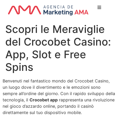
Nuest
Scopri le Meraviglie
¿Quien
del Crocobet Casino:
Lo qu
Servicio
App, Slot e Free
Nuestr
Spins
Clientes
Newsl
Benvenuti nel fantastico mondo del Crocobet Casino,
Blog
un luogo dove il divertimento e le emozioni sono
sempre all’ordine del giorno. Con il rapido sviluppo della
Conta
tecnologia, il
Crocobet app
rappresenta una rivoluzione
Escríbe
nel gioco d’azzardo online, portando il casinò
direttamente sul tuo dispositivo mobile.