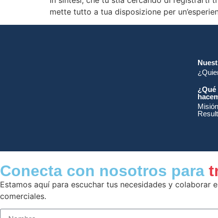
In sintesi, che tu stia cercando di registrart
mette tutto a tua disposizione per un’esperie
Nuest
¿Quie
¿Qué 
hace
Misión
Resul
Conecta con nosotros para
t
Estamos aquí para escuchar tus necesidades y colaborar en
comerciales.