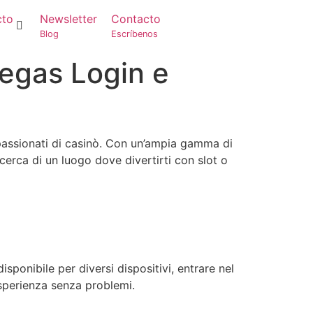
cto
Newsletter
Contacto
Blog
Escríbenos
vegas Login e
ppassionati di casinò. Con un’ampia gamma di
ricerca di un luogo dove divertirti con slot o
sponibile per diversi dispositivi, entrare nel
esperienza senza problemi.