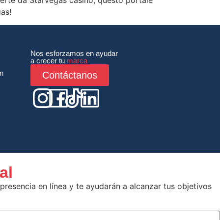
offerte da Starvegas casinò, questo portale
gas!
Nos esforzamos en ayudar
a crecer tu
marca
ón
Contáctanos
al
resencia en línea y te ayudarán a alcanzar tus objetivos