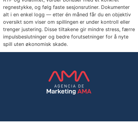
regnestykke, og følg faste sesjonsrutiner. Dokumenter
alt i en enkel logg — etter én måned får du en objektiv
oversikt som viser om spillingen er under kontroll eller
trenger justering. Disse tiltakene gir mindre stress, færre
impulsbeslutninger og bedre forutsetninger for å nyte
spill uten økonomisk skade.