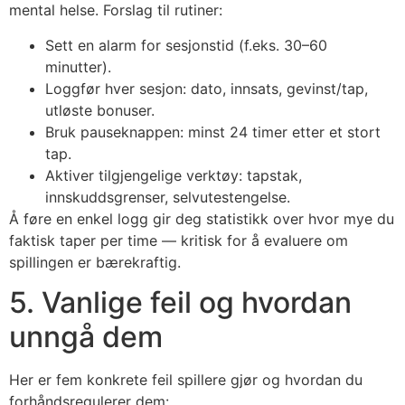
mental helse. Forslag til rutiner:
Sett en alarm for sesjonstid (f.eks. 30–60
minutter).
Loggfør hver sesjon: dato, innsats, gevinst/tap,
utløste bonuser.
Bruk pauseknappen: minst 24 timer etter et stort
tap.
Aktiver tilgjengelige verktøy: tapstak,
innskuddsgrenser, selvutestengelse.
Å føre en enkel logg gir deg statistikk over hvor mye du
faktisk taper per time — kritisk for å evaluere om
spillingen er bærekraftig.
5. Vanlige feil og hvordan
unngå dem
Her er fem konkrete feil spillere gjør og hvordan du
forhåndsregulerer dem: