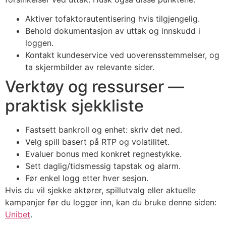
Aktiver tofaktorautentisering hvis tilgjengelig.
Behold dokumentasjon av uttak og innskudd i
loggen.
Kontakt kundeservice ved uoverensstemmelser, og
ta skjermbilder av relevante sider.
Verktøy og ressurser —
praktisk sjekkliste
Fastsett bankroll og enhet: skriv det ned.
Velg spill basert på RTP og volatilitet.
Evaluer bonus med konkret regnestykke.
Sett daglig/tidsmessig tapstak og alarm.
Før enkel logg etter hver sesjon.
Hvis du vil sjekke aktører, spillutvalg eller aktuelle
kampanjer før du logger inn, kan du bruke denne siden:
Unibet
.