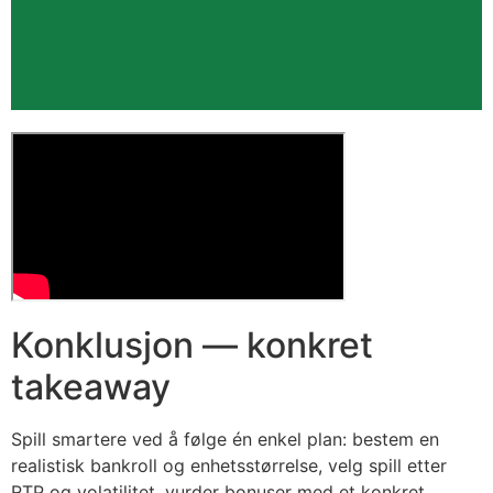
Konklusjon — konkret
takeaway
Spill smartere ved å følge én enkel plan: bestem en
realistisk bankroll og enhetsstørrelse, velg spill etter
RTP og volatilitet, vurder bonuser med et konkret