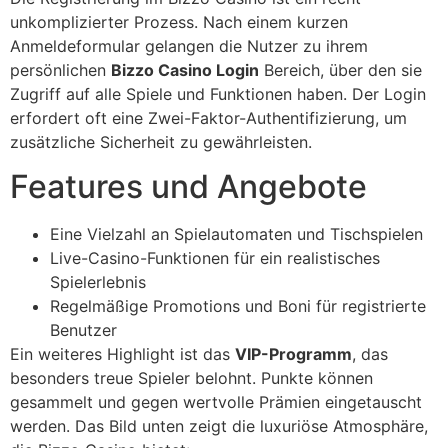
unkomplizierter Prozess. Nach einem kurzen
Anmeldeformular gelangen die Nutzer zu ihrem
persönlichen
Bizzo Casino Login
Bereich, über den sie
Zugriff auf alle Spiele und Funktionen haben. Der Login
erfordert oft eine Zwei-Faktor-Authentifizierung, um
zusätzliche Sicherheit zu gewährleisten.
Features und Angebote
Eine Vielzahl an Spielautomaten und Tischspielen
Live-Casino-Funktionen für ein realistisches
Spielerlebnis
Regelmäßige Promotions und Boni für registrierte
Benutzer
Ein weiteres Highlight ist das
VIP-Programm
, das
besonders treue Spieler belohnt. Punkte können
gesammelt und gegen wertvolle Prämien eingetauscht
werden. Das Bild unten zeigt die luxuriöse Atmosphäre,