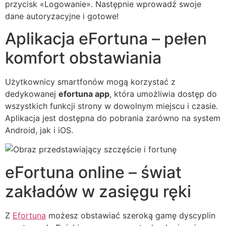
przycisk «Logowanie». Następnie wprowadź swoje
dane autoryzacyjne i gotowe!
Aplikacja eFortuna – pełen
komfort obstawiania
Użytkownicy smartfonów mogą korzystać z
dedykowanej
efortuna app
, która umożliwia dostęp do
wszystkich funkcji strony w dowolnym miejscu i czasie.
Aplikacja jest dostępna do pobrania zarówno na system
Android, jak i iOS.
eFortuna online – świat
zakładów w zasięgu ręki
Z
Efortuna
możesz obstawiać szeroką gamę dyscyplin