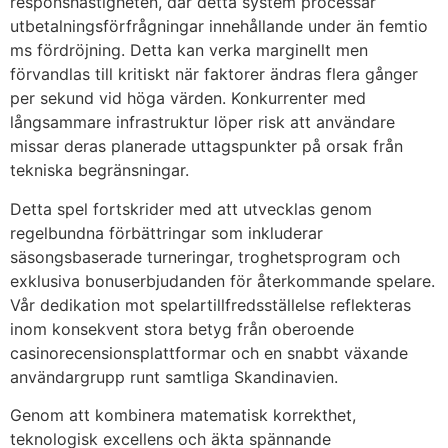
responshastigheten, där detta system processar
utbetalningsförfrågningar innehållande under än femtio
ms fördröjning. Detta kan verka marginellt men
förvandlas till kritiskt när faktorer ändras flera gånger
per sekund vid höga värden. Konkurrenter med
långsammare infrastruktur löper risk att användare
missar deras planerade uttagspunkter på orsak från
tekniska begränsningar.
Detta spel fortskrider med att utvecklas genom
regelbundna förbättringar som inkluderar
säsongsbaserade turneringar, troghetsprogram och
exklusiva bonuserbjudanden för återkommande spelare.
Vår dedikation mot spelartillfredsställelse reflekteras
inom konsekvent stora betyg från oberoende
casinorecensionsplattformar och en snabbt växande
användargrupp runt samtliga Skandinavien.
Genom att kombinera matematisk korrekthet,
teknologisk excellens och äkta spännande