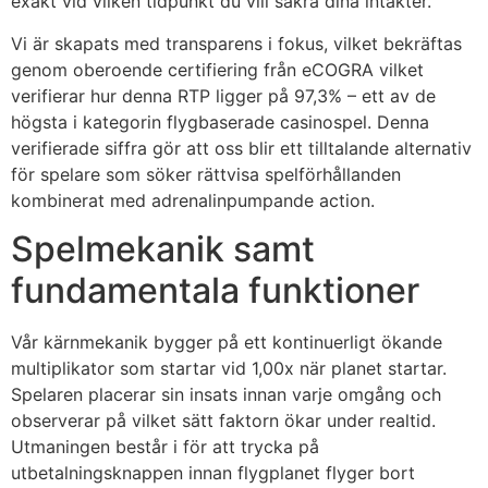
exakt vid vilken tidpunkt du vill säkra dina intäkter.
Vi är skapats med transparens i fokus, vilket bekräftas
genom oberoende certifiering från eCOGRA vilket
verifierar hur denna RTP ligger på 97,3% – ett av de
högsta i kategorin flygbaserade casinospel. Denna
verifierade siffra gör att oss blir ett tilltalande alternativ
för spelare som söker rättvisa spelförhållanden
kombinerat med adrenalinpumpande action.
Spelmekanik samt
fundamentala funktioner
Vår kärnmekanik bygger på ett kontinuerligt ökande
multiplikator som startar vid 1,00x när planet startar.
Spelaren placerar sin insats innan varje omgång och
observerar på vilket sätt faktorn ökar under realtid.
Utmaningen består i för att trycka på
utbetalningsknappen innan flygplanet flyger bort