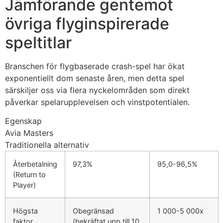
Jämförande gentemot
övriga flyginspirerade
speltitlar
Branschen för flygbaserade crash-spel har ökat
exponentiellt dom senaste åren, men detta spel
särskiljer oss via flera nyckelområden som direkt
påverkar spelarupplevelsen och vinstpotentialen.
Egenskap
Avia Masters
Traditionella alternativ
Återbetalning
97,3%
95,0-96,5%
(Return to
Player)
Högsta
Obegränsad
1 000-5 000x
faktor
(bekräftat upp till 10