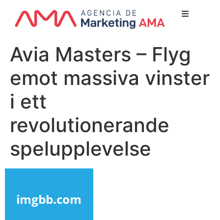
Nuest
Avia Masters – Flyg
¿Quien
emot massiva vinster
Lo qu
Servicio
i ett
Nuestr
revolutionerande
Clientes
spelupplevelse
Newsl
Blog
Conta
Escríbe