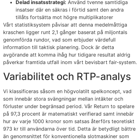
Delad insatsstrategi:
Använd tvenne samtidiga
insatser där en säkras i förtid samt den andra
tillåts fortsätta mot högre multiplikatorer
Vårt statistiksystem påvisar att denna medelmåttiga
kraschen ligger runt 2,1 gånger baserat på miljontals
genomförda rundor, vad som erbjuder värdefull
information till taktisk planering. Dock är detta
avgörande att komma ihåg hur tidigare resultat aldrig
påverkar framtida utfall inom vårt bevisbart fair-system.
Variabilitet och RTP-analys
Vi klassificeras såsom en högvolatilt spelkoncept, vad
som innebär stora svängningar mellan intäkter och
förluster under begränsad period. Vår Return to spelare
på 97,3 procent är matematiskt verifierad samt innebär
hur av varje 1000 kronor som satsas återförs teoretiskt
973 kr till användarna över tid. Detta är betydligt bättre
än genomsnittet för konventionella slotmaskiner som