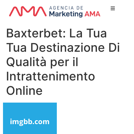
Nuest
Baxterbet: La Tua
¿Quien
Tua Destinazione Di
Lo qu
Servicio
Qualità per il
Nuestr
Intrattenimento
Clientes
Online
Newsl
Blog
Conta
Escríbe