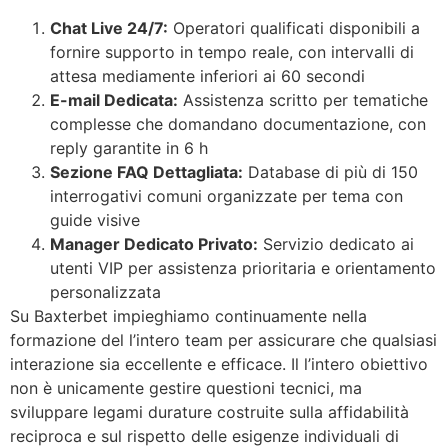
Chat Live 24/7:
Operatori qualificati disponibili a
fornire supporto in tempo reale, con intervalli di
attesa mediamente inferiori ai 60 secondi
E-mail Dedicata:
Assistenza scritto per tematiche
complesse che domandano documentazione, con
reply garantite in 6 h
Sezione FAQ Dettagliata:
Database di più di 150
interrogativi comuni organizzate per tema con
guide visive
Manager Dedicato Privato:
Servizio dedicato ai
utenti VIP per assistenza prioritaria e orientamento
personalizzata
Su Baxterbet impieghiamo continuamente nella
formazione del l’intero team per assicurare che qualsiasi
interazione sia eccellente e efficace. Il l’intero obiettivo
non è unicamente gestire questioni tecnici, ma
sviluppare legami durature costruite sulla affidabilità
reciproca e sul rispetto delle esigenze individuali di