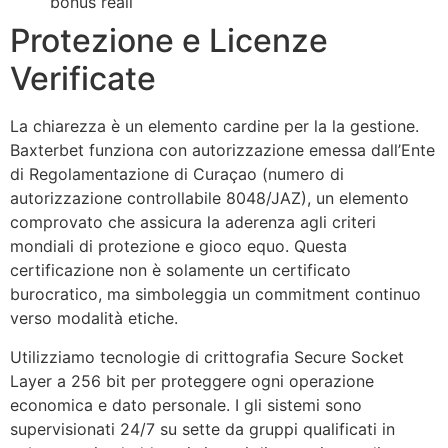
bonus reali
Protezione e Licenze
Verificate
La chiarezza è un elemento cardine per la la gestione.
Baxterbet funziona con autorizzazione emessa dall’Ente
di Regolamentazione di Curaçao (numero di
autorizzazione controllabile 8048/JAZ), un elemento
comprovato che assicura la aderenza agli criteri
mondiali di protezione e gioco equo. Questa
certificazione non è solamente un certificato
burocratico, ma simboleggia un commitment continuo
verso modalità etiche.
Utilizziamo tecnologie di crittografia Secure Socket
Layer a 256 bit per proteggere ogni operazione
economica e dato personale. I gli sistemi sono
supervisionati 24/7 su sette da gruppi qualificati in