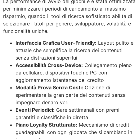
La performance di avvio dei giochi è è stata ottimizzata
per minimizzare i periodi di caricamento al massimo
risparmio, quando il tool di ricerca sofisticato abilita di
selezionare i titoli per genere, sviluppatore, volatilità e
funzionalità uniche.
Interfaccia Grafica User-Friendly:
Layout pulito e
attuale che semplifica la ricerca dei contenuti
senza distrazioni superflui
Accessibilità Cross-Device:
Collegamento pieno
da cellulare, dispositivi touch e PC con
aggiornamento istantanea del credito
Modalità Prova Senza Costi:
Opzione di
sperimentare la gran parte dei contenuti senza
impegnare denaro veri
Eventi Periodici:
Gare settimanali con premi
garantiti e classifiche in diretta
Piano Loyalty Strutturato:
Meccanismo di crediti
guadagnabili con ogni giocata che si cambiano in