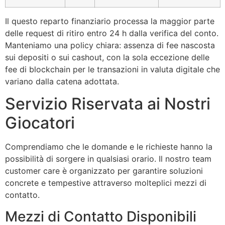
Il questo reparto finanziario processa la maggior parte
delle request di ritiro entro 24 h dalla verifica del conto.
Manteniamo una policy chiara: assenza di fee nascosta
sui depositi o sui cashout, con la sola eccezione delle
fee di blockchain per le transazioni in valuta digitale che
variano dalla catena adottata.
Servizio Riservata ai Nostri
Giocatori
Comprendiamo che le domande e le richieste hanno la
possibilità di sorgere in qualsiasi orario. Il nostro team
customer care è organizzato per garantire soluzioni
concrete e tempestive attraverso molteplici mezzi di
contatto.
Mezzi di Contatto Disponibili