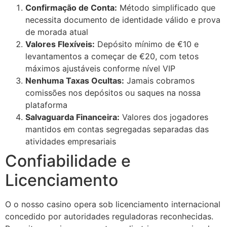
Confirmação de Conta:
Método simplificado que
necessita documento de identidade válido e prova
de morada atual
Valores Flexíveis:
Depósito mínimo de €10 e
levantamentos a começar de €20, com tetos
máximos ajustáveis conforme nível VIP
Nenhuma Taxas Ocultas:
Jamais cobramos
comissões nos depósitos ou saques na nossa
plataforma
Salvaguarda Financeira:
Valores dos jogadores
mantidos em contas segregadas separadas das
atividades empresariais
Confiabilidade e
Licenciamento
O o nosso casino opera sob licenciamento internacional
concedido por autoridades reguladoras reconhecidas.