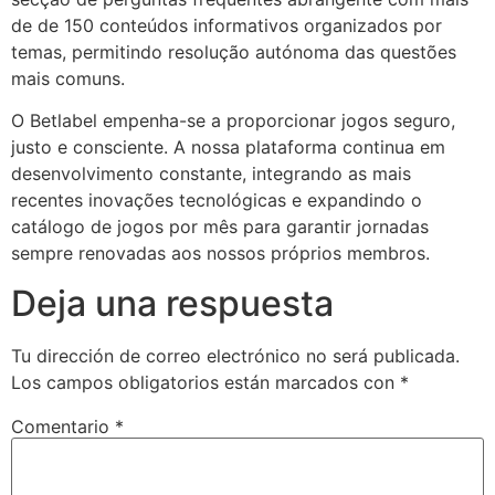
de de 150 conteúdos informativos organizados por
temas, permitindo resolução autónoma das questões
mais comuns.
O Betlabel empenha-se a proporcionar jogos seguro,
justo e consciente. A nossa plataforma continua em
desenvolvimento constante, integrando as mais
recentes inovações tecnológicas e expandindo o
catálogo de jogos por mês para garantir jornadas
sempre renovadas aos nossos próprios membros.
Deja una respuesta
Tu dirección de correo electrónico no será publicada.
Los campos obligatorios están marcados con
*
Comentario
*