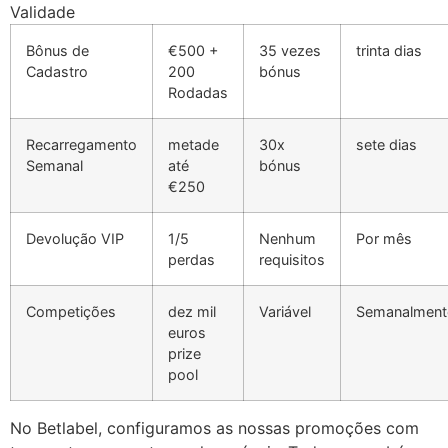
Validade
Bônus de
€500 +
35 vezes
trinta dias
Cadastro
200
bónus
Rodadas
Recarregamento
metade
30x
sete dias
Semanal
até
bónus
€250
Devolução VIP
1/5
Nenhum
Por mês
perdas
requisitos
Competições
dez mil
Variável
Semanalment
euros
prize
pool
No Betlabel, configuramos as nossas promoções com