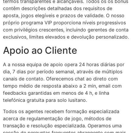
termos transparentes e alcançáveis. Todos os os bónus
contêm descrições detalhadas dos requisitos de
aposta, jogos elegíveis e prazos de validade. O nosso
próprio programa VIP proporciona níveis progressivos
com privilégios crescentes, incluindo gerentes de conta
exclusivos, limites elevados e devolução personalizado.
Apoio ao Cliente
A a nossa equipa de apoio opera 24 horas diárias por
dia, 7 dias por período semanal, através de múltiplos
canais de contato. Oferecemos chat ao direto com
tempo médio de resposta abaixo a 2 min, email com
feedbacks garantidas em menos de 4 h, e linha
telefónica gratuita para solo lusitano.
Todos os agentes recebem formação especializada
acerca de regulamentação de jogo, métodos de
transação e resolução especializada. Operamos uma
secção de perguntas frequentes abrangente com mais