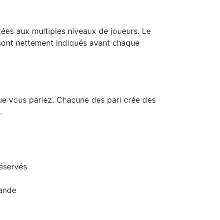
tées aux multiples niveaux de joueurs. Le
 sont nettement indiqués avant chaque
ue vous pariez. Chacune des pari crée des
.
éservés
mande