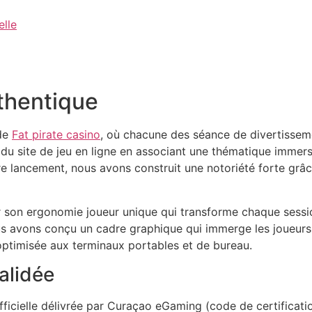
elle
thentique
 de
Fat pirate casino
, où chacune des séance de divertisseme
e du site de jeu en ligne en associant une thématique imme
e lancement, nous avons construit une notoriété forte grâce
ar son ergonomie joueur unique qui transforme chaque sess
 avons conçu un cadre graphique qui immerge les joueurs da
 optimisée aux terminaux portables et de bureau.
alidée
officielle délivrée par Curaçao eGaming (code de certificat