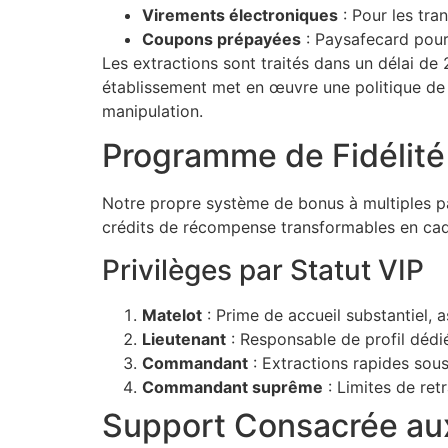
Virements électroniques
: Pour les tr
Coupons prépayées
: Paysafecard pour
Les extractions sont traités dans un délai de
établissement met en œuvre une politique de 
manipulation.
Programme de Fidélit
Notre propre système de bonus à multiples pa
crédits de récompense transformables en cade
Privilèges par Statut VIP
Matelot
: Prime de accueil substantiel
Lieutenant
: Responsable de profil dédi
Commandant
: Extractions rapides sou
Commandant suprême
: Limites de ret
Support Consacrée au