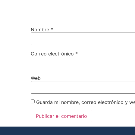
Nombre
*
Correo electrónico
*
Web
Guarda mi nombre, correo electrónico y w