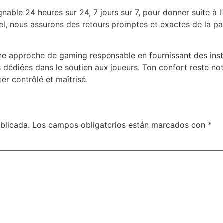
gnable 24 heures sur 24, 7 jours sur 7, pour donner suite 
ppel, nous assurons des retours promptes et exactes de la par
ne approche de gaming responsable en fournissant des inst
dédiées dans le soutien aux joueurs. Ton confort reste no
er contrôlé et maîtrisé.
blicada.
Los campos obligatorios están marcados con
*