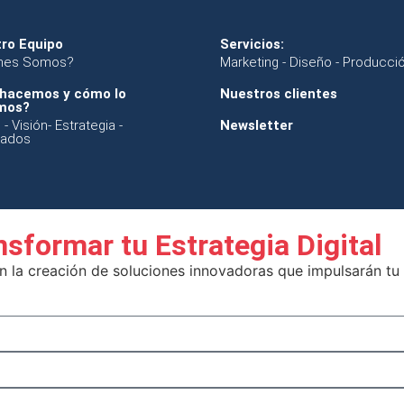
ro Equipo
Servicios:
nes Somos?
Marketing - Diseño - Producci
hacemos y cómo lo
Nuestros clientes
mos?
 - Visión- Estrategia -
Newsletter
tados
nsformar tu Estrategia Digital
 la creación de soluciones innovadoras que impulsarán tu p