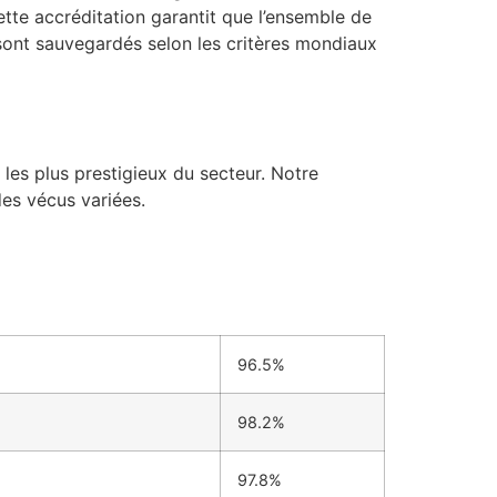
ette accréditation garantit que l’ensemble de
sont sauvegardés selon les critères mondiaux
les plus prestigieux du secteur. Notre
des vécus variées.
96.5%
98.2%
97.8%