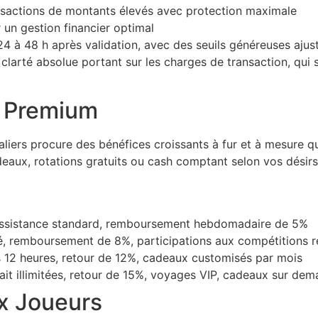
ansactions de montants élevés avec protection maximale
 un gestion financier optimal
 24 à 48 h après validation, avec des seuils généreuses ajus
clarté absolue portant sur les charges de transaction, qui
é Premium
liers procure des bénéfices croissants à fur et à mesure q
aux, rotations gratuits ou cash comptant selon vos désirs
, assistance standard, remboursement hebdomadaire de 5%
é, remboursement de 8%, participations aux compétitions r
s 12 heures, retour de 12%, cadeaux customisés par mois
rait illimitées, retour de 15%, voyages VIP, cadeaux sur de
x Joueurs