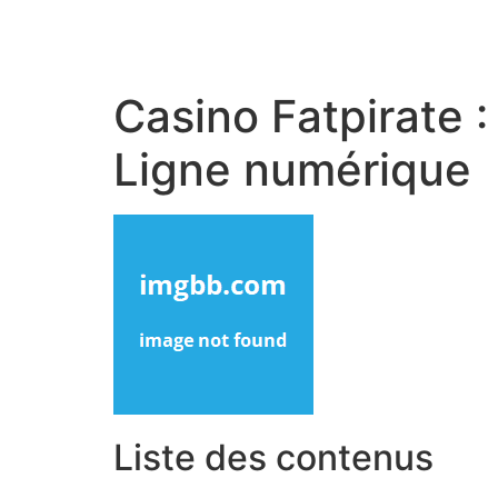
Casino Fatpirate 
Ligne numérique
Liste des contenus