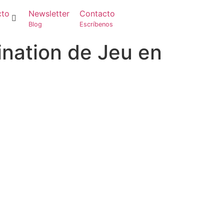
cto
Newsletter
Contacto
Blog
Escríbenos
ination de Jeu en