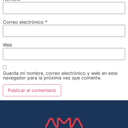
Correo electrónico
*
Web
Guarda mi nombre, correo electrónico y web en este
navegador para la próxima vez que comente.