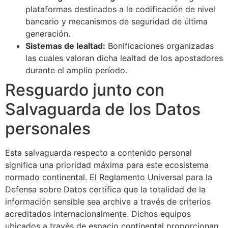
plataformas destinados a la codificación de nivel
bancario y mecanismos de seguridad de última
generación.
Sistemas de lealtad:
Bonificaciones organizadas
las cuales valoran dicha lealtad de los apostadores
durante el amplio período.
Resguardo junto con
Salvaguarda de los Datos
personales
Esta salvaguarda respecto a contenido personal
significa una prioridad máxima para este ecosistema
normado continental. El Reglamento Universal para la
Defensa sobre Datos certifica que la totalidad de la
información sensible sea archive a través de criterios
acreditados internacionalmente. Dichos equipos
ubicados a través de espacio continental proporcionan