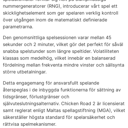
nummergeneratorer (RNG), introducerar vårt spel ett
skicklighetselement som ger spelaren verklig kontroll
över utgången inom de matematiskt definierade
parametrarna.
Den genomsnittliga spelsessionen varar mellan 45
sekunder och 2 minuter, vilket gör det perfekt för såväl
snabba spelstunder som längre speltider. Volatiliteten
klassas som medelhög, vilket innebär en balanserad
fördelning mellan frekventa mindre vinster och sällsynta
större utbetalningar.
Detta engagemang för ansvarsfullt spelande
återspeglas i de inbyggda funktionerna för sättning av
tidsgränser, förlustgränser och
självuteslutningsalternativ. Chicken Road 2 är licensierat
samt reglerat enligt Maltas spellagstiftning (MGA), vilket
säkerställer högsta standard för spelarsäkerhet och
rättvisa spelmekanismer.