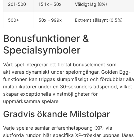
201-500
15.1x – 50x
Väldigt låg (8%)
500+
50x – 999x
Extremt sällsynt (0.5%)
Bonusfunktioner &
Specialsymboler
Vårt spel integrerar ett flertal bonuselement som
aktiveras dynamiskt under spelomgångar. Golden Egg-
funktionen kan triggas slumpmässigt och fördubblar alla
multiplikatorer under en 30-sekunders tidsperiod, vilket
skapar exceptionella vinstmöjligheter för
uppmärksamma spelare.
Gradvis ökande Milstolpar
Varje spelare samlar erfarenhetspoäng (XP) via
slutförda rundor. När specifika XP-trösklar uppnås, låses