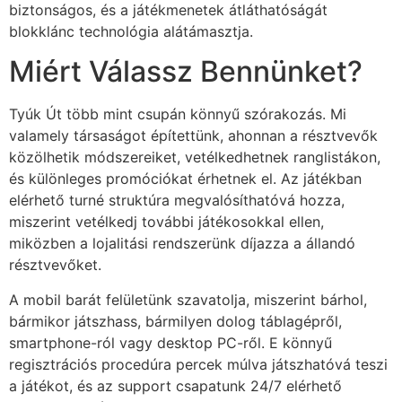
biztonságos, és a játékmenetek átláthatóságát
blokklánc technológia alátámasztja.
Miért Válassz Bennünket?
Tyúk Út több mint csupán könnyű szórakozás. Mi
valamely társaságot építettünk, ahonnan a résztvevők
közölhetik módszereiket, vetélkedhetnek ranglistákon,
és különleges promóciókat érhetnek el. Az játékban
elérhető turné struktúra megvalósíthatóvá hozza,
miszerint vetélkedj további játékosokkal ellen,
miközben a lojalitási rendszerünk díjazza a állandó
résztvevőket.
A mobil barát felületünk szavatolja, miszerint bárhol,
bármikor játszhass, bármilyen dolog táblagépről,
smartphone-ról vagy desktop PC-ről. E könnyű
regisztrációs procedúra percek múlva játszhatóvá teszi
a játékot, és az support csapatunk 24/7 elérhető