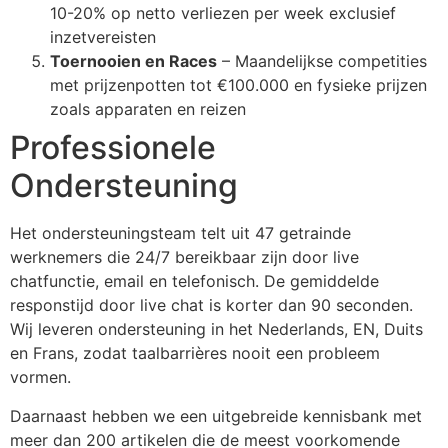
10-20% op netto verliezen per week exclusief
inzetvereisten
Toernooien en Races
– Maandelijkse competities
met prijzenpotten tot €100.000 en fysieke prijzen
zoals apparaten en reizen
Professionele
Ondersteuning
Het ondersteuningsteam telt uit 47 getrainde
werknemers die 24/7 bereikbaar zijn door live
chatfunctie, email en telefonisch. De gemiddelde
responstijd door live chat is korter dan 90 seconden.
Wij leveren ondersteuning in het Nederlands, EN, Duits
en Frans, zodat taalbarrières nooit een probleem
vormen.
Daarnaast hebben we een uitgebreide kennisbank met
meer dan 200 artikelen die de meest voorkomende