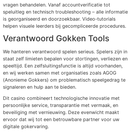
vragen behandelen. Vanaf accountverificatie tot
speluitleg en technisch troubleshooting – alle informatie
is georganiseerd en doorzoekbaar. Video-tutorials
helpen visuele leerders bij gecompliceerde procedures.
Verantwoord Gokken Tools
We hanteren verantwoord spelen serieus. Spelers zijn in
staat zelf limieten bepalen voor stortingen, verliezen en
speeltijd. Een zelfsluitingsfunctie is altijd voorhanden,
en wij werken samen met organisaties zoals AGOG
(Anonieme Gokkers) om problematisch speelgedrag te
signaleren en hulp aan te bieden.
Dit casino combineert technologische innovatie met
persoonlijke service, transparantie met vermaak, en
beveiliging met vernieuwing. Deze evenwicht maakt
ervoor dat wij tot een betrouwbare partner voor uw
digitale gokervaring.