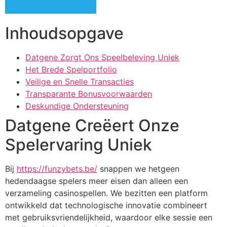
Inhoudsopgave
Datgene Zorgt Ons Speelbeleving Uniek
Het Brede Spelportfolio
Veilige en Snelle Transacties
Transparante Bonusvoorwaarden
Deskundige Ondersteuning
Datgene Creëert Onze
Spelervaring Uniek
Bij
https://funzybets.be/
snappen we hetgeen
hedendaagse spelers meer eisen dan alleen een
verzameling casinospellen. We bezitten een platform
ontwikkeld dat technologische innovatie combineert
met gebruiksvriendelijkheid, waardoor elke sessie een