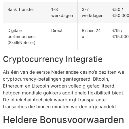
Bank Transfer
1-3
3-7
€50 /
werkdagen
werkdagen
€50.00
Digitale
Direct
Binnen 24
€15 /
portemonnees
u
€15.000
(Skrill/Neteller)
Cryptocurrency Integratie
Als één van de eerste Nederlandse casino’s bezitten we
cryptocurrency-betalingen geïntegreerd. Bitcoin,
Ethereum en Litecoin worden volledig gefaciliteerd,
hetgeen mondiale gokkers additionele flexibiliteit biedt.
De blockchaintechniek waarborgt transparante
transacties die binnen minuten worden afgehandeld.
Heldere Bonusvoorwaarden