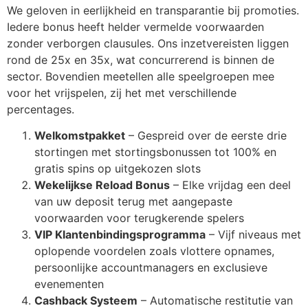
We geloven in eerlijkheid en transparantie bij promoties.
Iedere bonus heeft helder vermelde voorwaarden
zonder verborgen clausules. Ons inzetvereisten liggen
rond de 25x en 35x, wat concurrerend is binnen de
sector. Bovendien meetellen alle speelgroepen mee
voor het vrijspelen, zij het met verschillende
percentages.
Welkomstpakket
– Gespreid over de eerste drie
stortingen met stortingsbonussen tot 100% en
gratis spins op uitgekozen slots
Wekelijkse Reload Bonus
– Elke vrijdag een deel
van uw deposit terug met aangepaste
voorwaarden voor terugkerende spelers
VIP Klantenbindingsprogramma
– Vijf niveaus met
oplopende voordelen zoals vlottere opnames,
persoonlijke accountmanagers en exclusieve
evenementen
Cashback Systeem
– Automatische restitutie van