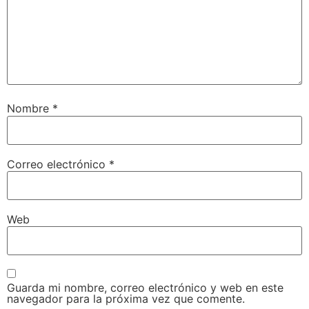
Nombre
*
Correo electrónico
*
Web
Guarda mi nombre, correo electrónico y web en este
navegador para la próxima vez que comente.