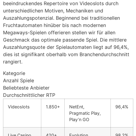
beeindruckendes Repertoire von Videoslots durch
unterschiedlichen Motiven, Mechaniken und
Auszahlungspotenzial. Beginnend bei traditionellen
Fruchtautomaten hinüber bis nach modernen
Megaways-Spielen offerieren stellen wir für allen
Geschmack das optimale passende Spiel. Die mittlere
Auszahlungsquote der Spielautomaten liegt auf 96,4%,
dies ist signifikant oberhalb vom Branchendurchschnitt
rangiert.
Kategorie
Anzahl Spiele
Beliebteste Anbieter
Durchschnittlicher RTP
Videoslots
1.850+
NetEnt,
96,4%
Pragmatic Play,
Play’n GO
Live Casino
420+
Evolution
98,2%