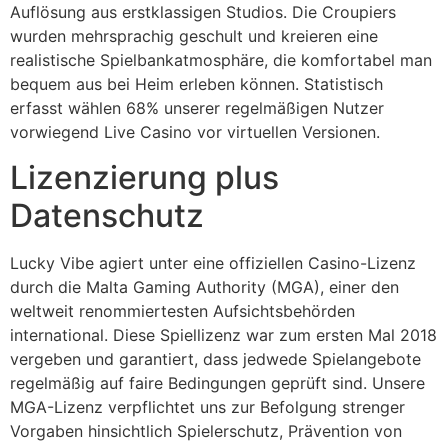
Auflösung aus erstklassigen Studios. Die Croupiers
wurden mehrsprachig geschult und kreieren eine
realistische Spielbankatmosphäre, die komfortabel man
bequem aus bei Heim erleben können. Statistisch
erfasst wählen 68% unserer regelmäßigen Nutzer
vorwiegend Live Casino vor virtuellen Versionen.
Lizenzierung plus
Datenschutz
Lucky Vibe agiert unter eine offiziellen Casino-Lizenz
durch die Malta Gaming Authority (MGA), einer den
weltweit renommiertesten Aufsichtsbehörden
international. Diese Spiellizenz war zum ersten Mal 2018
vergeben und garantiert, dass jedwede Spielangebote
regelmäßig auf faire Bedingungen geprüft sind. Unsere
MGA-Lizenz verpflichtet uns zur Befolgung strenger
Vorgaben hinsichtlich Spielerschutz, Prävention von