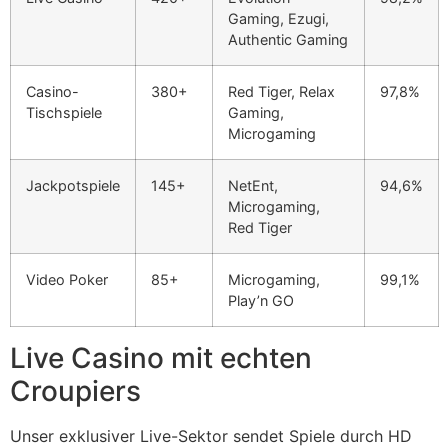
Gaming, Ezugi,
Authentic Gaming
Casino-
380+
Red Tiger, Relax
97,8%
Tischspiele
Gaming,
Microgaming
Jackpotspiele
145+
NetEnt,
94,6%
Microgaming,
Red Tiger
Video Poker
85+
Microgaming,
99,1%
Play’n GO
Live Casino mit echten
Croupiers
Unser exklusiver Live-Sektor sendet Spiele durch HD