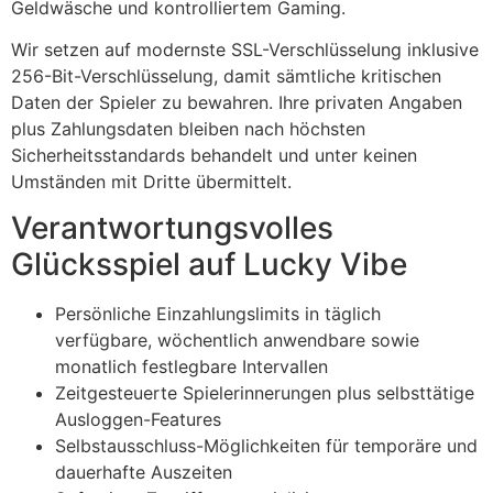
Geldwäsche und kontrolliertem Gaming.
Wir setzen auf modernste SSL-Verschlüsselung inklusive
256-Bit-Verschlüsselung, damit sämtliche kritischen
Daten der Spieler zu bewahren. Ihre privaten Angaben
plus Zahlungsdaten bleiben nach höchsten
Sicherheitsstandards behandelt und unter keinen
Umständen mit Dritte übermittelt.
Verantwortungsvolles
Glücksspiel auf Lucky Vibe
Persönliche Einzahlungslimits in täglich
verfügbare, wöchentlich anwendbare sowie
monatlich festlegbare Intervallen
Zeitgesteuerte Spielerinnerungen plus selbsttätige
Ausloggen-Features
Selbstausschluss-Möglichkeiten für temporäre und
dauerhafte Auszeiten