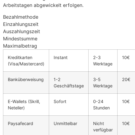
Arbeitstagen abgewickelt erfolgen.
Bezahlmethode
Einzahlungszeit
Auszahlungszeit
Mindestsumme
Maximalbetrag
Kreditkarten
Instant
2-3
10€
(Visa/Mastercard)
Werktage
Banküberweisung
1-2
3-5
20€
Geschäftstage
Werktage
E-Wallets (Skrill,
Sofort
0-24
10€
Neteller)
Stunden
Paysafecard
Unmittelbar
Nicht
10€
verfügbar