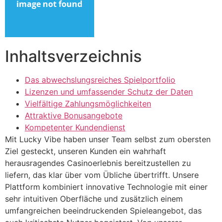
Inhaltsverzeichnis
Das abwechslungsreiches Spielportfolio
Lizenzen und umfassender Schutz der Daten
Vielfältige Zahlungsmöglichkeiten
Attraktive Bonusangebote
Kompetenter Kundendienst
Mit Lucky Vibe haben unser Team selbst zum obersten
Ziel gesteckt, unseren Kunden ein wahrhaft
herausragendes Casinoerlebnis bereitzustellen zu
liefern, das klar über vom Übliche übertrifft. Unsere
Plattform kombiniert innovative Technologie mit einer
sehr intuitiven Oberfläche und zusätzlich einem
umfangreichen beeindruckenden Spieleangebot, das