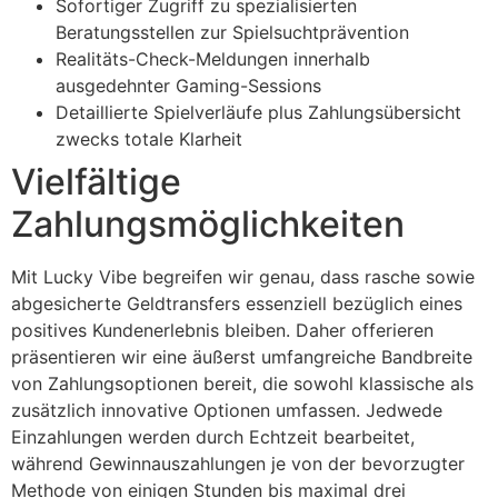
Sofortiger Zugriff zu spezialisierten
Beratungsstellen zur Spielsuchtprävention
Realitäts-Check-Meldungen innerhalb
ausgedehnter Gaming-Sessions
Detaillierte Spielverläufe plus Zahlungsübersicht
zwecks totale Klarheit
Vielfältige
Zahlungsmöglichkeiten
Mit Lucky Vibe begreifen wir genau, dass rasche sowie
abgesicherte Geldtransfers essenziell bezüglich eines
positives Kundenerlebnis bleiben. Daher offerieren
präsentieren wir eine äußerst umfangreiche Bandbreite
von Zahlungsoptionen bereit, die sowohl klassische als
zusätzlich innovative Optionen umfassen. Jedwede
Einzahlungen werden durch Echtzeit bearbeitet,
während Gewinnauszahlungen je von der bevorzugter
Methode von einigen Stunden bis maximal drei