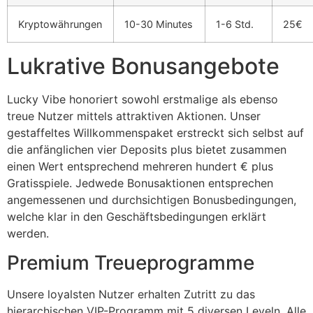
Kryptowährungen
10-30 Minutes
1-6 Std.
25€
Lukrative Bonusangebote
Lucky Vibe honoriert sowohl erstmalige als ebenso
treue Nutzer mittels attraktiven Aktionen. Unser
gestaffeltes Willkommenspaket erstreckt sich selbst auf
die anfänglichen vier Deposits plus bietet zusammen
einen Wert entsprechend mehreren hundert € plus
Gratisspiele. Jedwede Bonusaktionen entsprechen
angemessenen und durchsichtigen Bonusbedingungen,
welche klar in den Geschäftsbedingungen erklärt
werden.
Premium Treueprogramme
Unsere loyalsten Nutzer erhalten Zutritt zu das
hierarchischen VIP-Programm mit 5 diversen Leveln. Alle