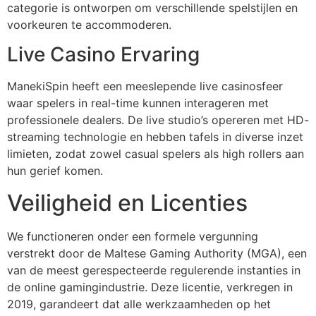
categorie is ontworpen om verschillende spelstijlen en
voorkeuren te accommoderen.
Live Casino Ervaring
ManekiSpin heeft een meeslepende live casinosfeer
waar spelers in real-time kunnen interageren met
professionele dealers. De live studio’s opereren met HD-
streaming technologie en hebben tafels in diverse inzet
limieten, zodat zowel casual spelers als high rollers aan
hun gerief komen.
Veiligheid en Licenties
We functioneren onder een formele vergunning
verstrekt door de Maltese Gaming Authority (MGA), een
van de meest gerespecteerde regulerende instanties in
de online gamingindustrie. Deze licentie, verkregen in
2019, garandeert dat alle werkzaamheden op het