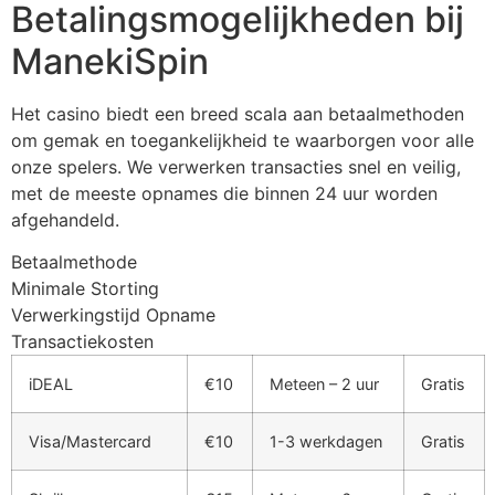
Betalingsmogelijkheden bij
ManekiSpin
Het casino biedt een breed scala aan betaalmethoden
om gemak en toegankelijkheid te waarborgen voor alle
onze spelers. We verwerken transacties snel en veilig,
met de meeste opnames die binnen 24 uur worden
afgehandeld.
Betaalmethode
Minimale Storting
Verwerkingstijd Opname
Transactiekosten
iDEAL
€10
Meteen – 2 uur
Gratis
Visa/Mastercard
€10
1-3 werkdagen
Gratis