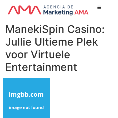
Nuest
ManekiSpin Casino:
¿Quien
Jullie Ultieme Plek
Lo qu
Servicio
voor Virtuele
Nuestr
Entertainment
Clientes
Newsl
Blog
Conta
Escríbe