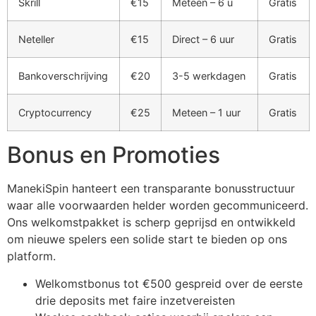
Skrill
€15
Meteen – 6 u
Gratis
Neteller
€15
Direct – 6 uur
Gratis
Bankoverschrijving
€20
3-5 werkdagen
Gratis
Cryptocurrency
€25
Meteen – 1 uur
Gratis
Bonus en Promoties
ManekiSpin hanteert een transparante bonusstructuur
waar alle voorwaarden helder worden gecommuniceerd.
Ons welkomstpakket is scherp geprijsd en ontwikkeld
om nieuwe spelers een solide start te bieden op ons
platform.
Welkomstbonus tot €500 gespreid over de eerste
drie deposits met faire inzetvereisten