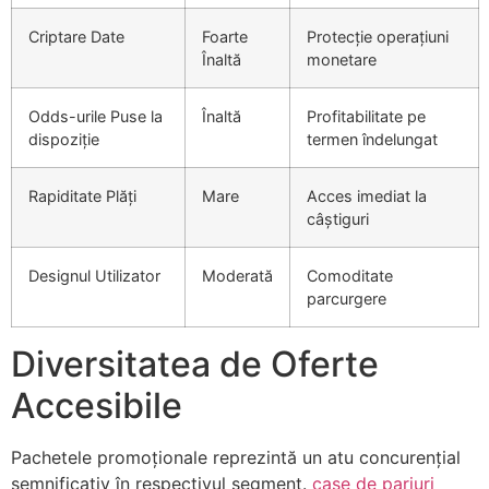
Criptare Date
Foarte
Protecție operațiuni
Înaltă
monetare
Odds-urile Puse la
Înaltă
Profitabilitate pe
dispoziție
termen îndelungat
Rapiditate Plăți
Mare
Acces imediat la
câștiguri
Designul Utilizator
Moderată
Comoditate
parcurgere
Diversitatea de Oferte
Accesibile
Pachetele promoționale reprezintă un atu concurențial
semnificativ în respectivul segment.
case de pariuri