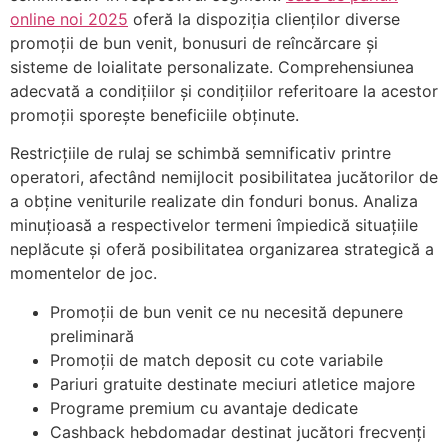
online noi 2025
oferă la dispoziția clienților diverse
promoții de bun venit, bonusuri de reîncărcare și
sisteme de loialitate personalizate. Comprehensiunea
adecvată a condițiilor și condițiilor referitoare la acestor
promoții sporește beneficiile obținute.
Restricțiile de rulaj se schimbă semnificativ printre
operatori, afectând nemijlocit posibilitatea jucătorilor de
a obține veniturile realizate din fonduri bonus. Analiza
minuțioasă a respectivelor termeni împiedică situațiile
neplăcute și oferă posibilitatea organizarea strategică a
momentelor de joc.
Promoții de bun venit ce nu necesită depunere
preliminară
Promoții de match deposit cu cote variabile
Pariuri gratuite destinate meciuri atletice majore
Programe premium cu avantaje dedicate
Cashback hebdomadar destinat jucători frecvenți