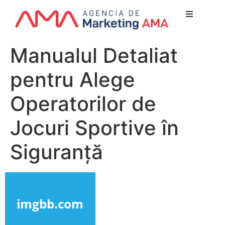
Nuest
Manualul Detaliat
¿Quien
pentru Alege
Lo qu
Servicio
Operatorilor de
Nuestr
Jocuri Sportive în
Clientes
Siguranță
Newsl
Blog
Conta
Escríbe