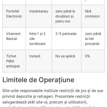
Portofel
Instantaneu
zero până la
fără
Electronic
douăzeci și
comision
patru ore
Virament
între 1 și 2
2-5 perioade
zero până
Bancar
zile
la trei
lucrătoare
procente
Tichet
Instant
Nu se aplică
0%
Plătit
anticipat
Limitele de Operațiune
Site-urile responsabile instituie restricții de jos și de sus
privind depozite și retrageri. Prezentele restricții
salvgardează atât site-ul, precum și utilizatorii,