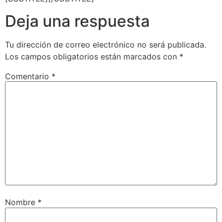
Deja una respuesta
Tu dirección de correo electrónico no será publicada.
Los campos obligatorios están marcados con
*
Comentario
*
Nombre
*