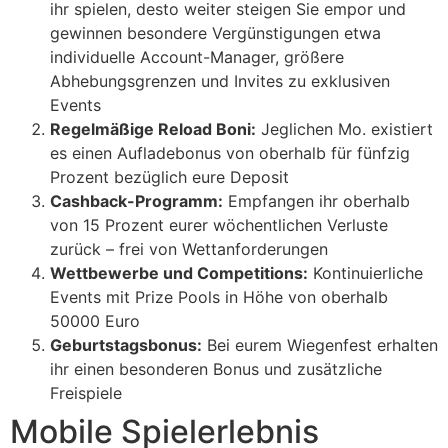
ihr spielen, desto weiter steigen Sie empor und
gewinnen besondere Vergünstigungen etwa
individuelle Account-Manager, größere
Abhebungsgrenzen und Invites zu exklusiven
Events
Regelmäßige Reload Boni:
Jeglichen Mo. existiert
es einen Aufladebonus von oberhalb für fünfzig
Prozent bezüglich eure Deposit
Cashback-Programm:
Empfangen ihr oberhalb
von 15 Prozent eurer wöchentlichen Verluste
zurück – frei von Wettanforderungen
Wettbewerbe und Competitions:
Kontinuierliche
Events mit Prize Pools in Höhe von oberhalb
50000 Euro
Geburtstagsbonus:
Bei eurem Wiegenfest erhalten
ihr einen besonderen Bonus und zusätzliche
Freispiele
Mobile Spielerlebnis