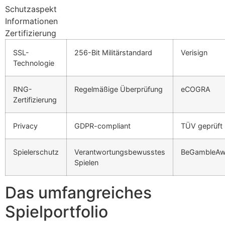
Schutzaspekt
Informationen
Zertifizierung
SSL-
256-Bit Militärstandard
Verisign
Technologie
RNG-
Regelmäßige Überprüfung
eCOGRA
Zertifizierung
Privacy
GDPR-compliant
TÜV geprüft
Spielerschutz
Verantwortungsbewusstes
BeGambleAw
Spielen
Das umfangreiches
Spielportfolio