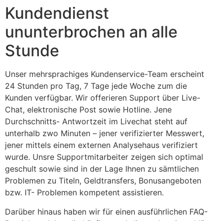
Kundendienst
ununterbrochen an alle
Stunde
Unser mehrsprachiges Kundenservice-Team erscheint
24 Stunden pro Tag, 7 Tage jede Woche zum die
Kunden verfügbar. Wir offerieren Support über Live-
Chat, elektronische Post sowie Hotline. Jene
Durchschnitts- Antwortzeit im Livechat steht auf
unterhalb zwo Minuten – jener verifizierter Messwert,
jener mittels einem externen Analysehaus verifiziert
wurde. Unsre Supportmitarbeiter zeigen sich optimal
geschult sowie sind in der Lage Ihnen zu sämtlichen
Problemen zu Titeln, Geldtransfers, Bonusangeboten
bzw. IT- Problemen kompetent assistieren.
Darüber hinaus haben wir für einen ausführlichen FAQ-