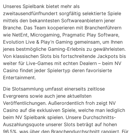
Unseres Spielbank bietet mehr als
zweitausendfünfhundert sorgfältig selektierte Spiele
mittels den bekanntesten Softwareanbietern jener
Branche. Das Team kooperieren mit Branchenführern
wie NetEnt, Microgaming, Pragmatic Play Software,
Evolution Live & Play’n Gaming gemeinsam, um Ihnen
jenes bestmögliche Gaming-Erlebnis zu gewährleisten.
Von klassischen Slots bis fortschreitende Jackpots bis
weiter für Live-Games mit echten Dealern – beim NV
Casino findet jeder Spielertyp deren favorisierte
Entertainment.
Die Slotsammlung umfasst einerseits zeitlose
Evergreens sowie auch jene aktuellsten
Veröffentlichungen. Außerordentlich froh zeigt NV
Casino auf die exklusiven Spiele, welche man lediglich
beim NV Spielbank spielen. Unsere Durchschnitts-
Auszahlungsquote unserer Slots beträgt auf hohen
96,5%, was über den Branchendurchschnitt rangiert. Für