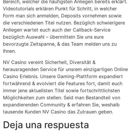
Bereich, welcher die häufigsten Anliegen bereits erklärt.
Videotutorials erklären Punkt für Schritt, in welcher
Form man sich anmelden, Deposits vornehmen sowie
die verschiedenen Titel nutzen. Bezüglich schwierigere
Anliegen wartet euch auch der Callback-Service
bezüglich Auswahl – übermitteln Sie uns eure
bevorzugte Zeitspanne, & das Team melden uns zu
Ihnen.
NV Casino vereint Sicherheit, Diversität &
herausragenden Service für unsrem einzigartigen Online
Casino Erlebnis. Unsere Gaming-Plattform expandiert
fortwährend & evolviert die Features fort, damit euch
immer jene aktuellsten Titel sowie fortschrittlichsten
Möglichkeiten zum stellen. Seid man Bestandteil von
expandierenden Community & erfahren Sie, weshalb
tausende Kunden NV Casino das Zutrauen geben.
Deja una respuesta