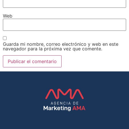
Web
Guarda mi nombre, correo electrónico y web en este
navegador para la próxima vez que comente.