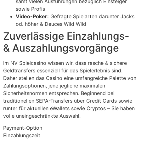
samt vielen Ausführungen bezüglich Einsteiger
sowie Profis
Video-Poker:
Gefragte Spielarten darunter Jacks
od. höher & Deuces Wild Wild
Zuverlässige Einzahlungs-
& Auszahlungsvorgänge
Im NV Spielcasino wissen wir, dass rasche & sichere
Geldtransfers essenziell für das Spielerlebnis sind.
Daher stellen das Casino eine umfangreiche Palette von
Zahlungsoptionen, jene jegliche maximalen
Sicherheitsnormen entsprechen. Beginnend bei
traditionellen SEPA-Transfers über Credit Cards sowie
runter für aktuellen eWallets sowie Cryptos – Sie haben
volle uneingeschränkte Auswahl.
Payment-Option
Einzahlungszeit