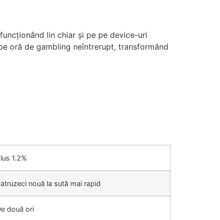
funcționând lin chiar și pe pe device-uri
 pe oră de gambling neîntrerupt, transformând
lus 1.2%
atruzeci nouă la sută mai rapid
e două ori