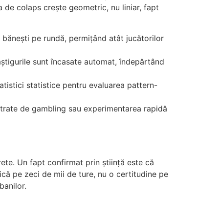
 de colaps crește geometric, nu liniar, fapt
 bănești pe rundă, permițând atât jucătorilor
âștigurile sunt încasate automat, îndepărtând
tistici statistice pentru evaluarea pattern-
entrate de gambling sau experimentarea rapidă
te. Un fapt confirmat prin știință este că
că pe zeci de mii de ture, nu o certitudine pe
banilor.