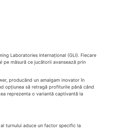
ing Laboratories Internațional (GLI). Fiecare
ual pe măsură ce jucătorii avansează prin
wer, producând un amalgam inovator în
ând opțiunea să retragă profiturile până când
ea reprezenta o variantă captivantă la
al turnului aduce un factor specific la