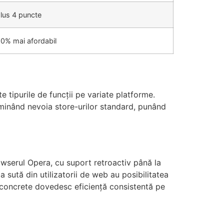
lus 4 puncte
0% mai afordabil
 tipurile de funcții pe variate platforme.
iminând nevoia store-urilor standard, punând
owserul Opera, cu suport retroactiv până la
a sută din utilizatorii de web au posibilitatea
e concrete dovedesc eficiență consistentă pe