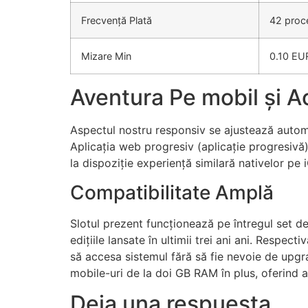
Frecvență Plată
42 proc
Mizare Min
0.10 EU
Aventura Pe mobil și Ac
Aspectul nostru responsiv se ajustează automat
Aplicația web progresiv (aplicație progresivă
la dispoziție experiență similară nativelor pe
Compatibilitate Amplă
Slotul prezent funcționează pe întregul set d
edițiile lansate în ultimii trei ani ani. Respec
să accesa sistemul fără să fie nevoie de upgr
mobile-uri de la doi GB RAM în plus, oferind ac
Deja una respuesta