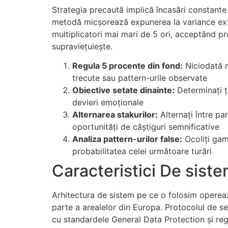
Strategia precaută implică încasări constante 
metodă micșorează expunerea la variance extre
multiplicatori mai mari de 5 ori, acceptând p
supraviețuiește.
Regula 5 procente din fond:
Niciodată n
trecute sau pattern-urile observate
Obiective setate dinainte:
Determinați ți
devieri emoționale
Alternarea stakurilor:
Alternați între pa
oportunități de câștiguri semnificative
Analiza pattern-urilor false:
Ocoliți gam
probabilitatea celei următoare turări
Caracteristici De siste
Arhitectura de sistem pe ce o folosim operea
parte a arealelor din Europa. Protocolul de sec
cu standardele General Data Protection și r