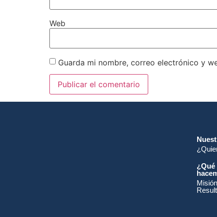
Web
Guarda mi nombre, correo electrónico y w
Nuest
¿Quie
¿Qué 
hace
Misión
Resul