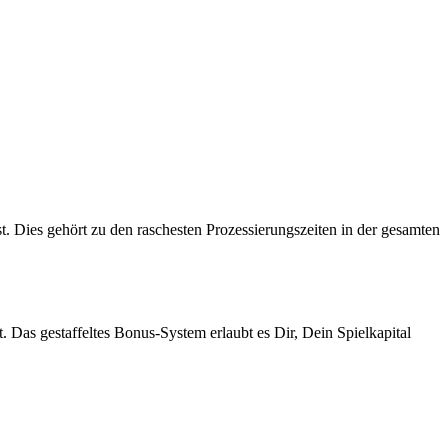
. Dies gehört zu den raschesten Prozessierungszeiten in der gesamten
 Das gestaffeltes Bonus-System erlaubt es Dir, Dein Spielkapital