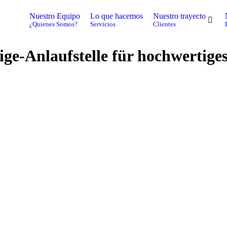
Nuestro Equipo
Lo que hacemos
Nuestro trayecto
¿Quienes Somos?
Servicios
Clientes
ige-Anlaufstelle für hochwertige