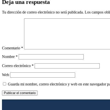
Deja una respuesta
Tu dirección de correo electrónico no será publicada.
Los campos obli
Comentario
*
Nombre
*
Correo electrónico
*
Web
Guarda mi nombre, correo electrónico y web en este navegador p