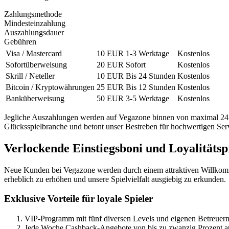
Zahlungsmethode
Mindesteinzahlung
Auszahlungsdauer
Gebühren
Visa / Mastercard
10 EUR
1-3 Werktage
Kostenlos
Sofortüberweisung
20 EUR
Sofort
Kostenlos
Skrill / Neteller
10 EUR
Bis 24 Stunden
Kostenlos
Bitcoin / Kryptowährungen
25 EUR
Bis 12 Stunden
Kostenlos
Banküberweisung
50 EUR
3-5 Werktage
Kostenlos
Jegliche Auszahlungen werden auf Vegazone binnen von maximal 24 Stu
Glücksspielbranche und betont unser Bestreben für hochwertigen Ser
Verlockende Einstiegsboni und Loyalität
Neue Kunden bei Vegazone werden durch einem attraktiven Willkommens
erheblich zu erhöhen und unsere Spielvielfalt ausgiebig zu erkunden.
Exklusive Vorteile für loyale Spieler
VIP-Programm mit fünf diversen Levels und eigenen Betreuer
Jede Woche Cashback-Angebote von bis zu zwanzig Prozent a